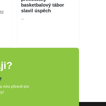
basketbalový tábor
slavil úspěch
íž
...
ji?
?
a míru přesně pro
ky!