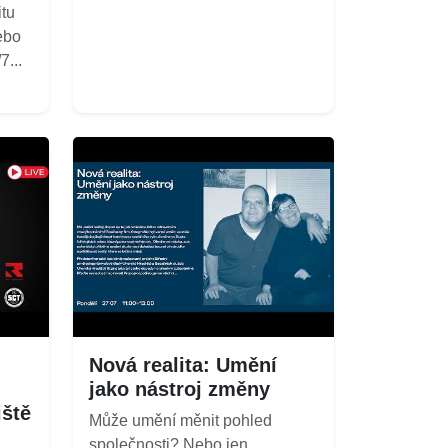
itu
ebo
...
Nová realita: Umění
jako nástroj změny
iště
Může umění měnit pohled
společnosti? Nebo jen