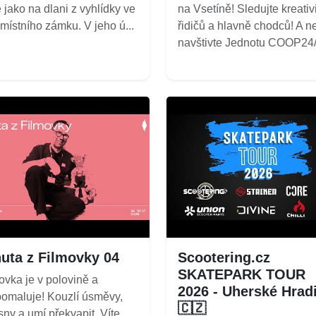
 jako na dlani z vyhlídky ve
na Vsetíně! Sledujte kreativ
 místního zámku. V jeho ú...
řidičů a hlavně chodců! A n
navštivte Jednotu COOP24/7
uta z Filmovky 04
Scootering.cz
SKATEPARK TOUR
ovka je v polovině a
2026 - Uherské Hrad
omaluje! Kouzlí úsměvy,
🇨🇿
 sny a umí překvapit. Víte