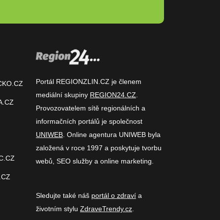
Portál REGIONZLIN.CZ je členem
CKO.CZ
mediální skupiny
REGION24.CZ
.
A.CZ
Provozovatelem sítě regionálních a
informačních portálů je společnost
UNIWEB
. Online agentura UNIWEB byla
založená v roce 1997 a poskytuje tvorbu
C.CZ
webů, SEO služby a online marketing.
.CZ
Sledujte také náš
portál o zdraví
a
životním stylu
ZdraveTrendy.cz
.