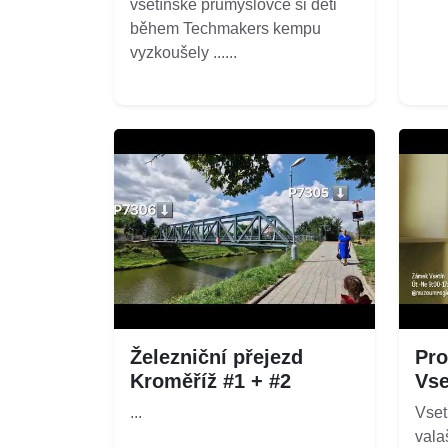
vsetínské průmyslovce si děti
během Techmakers kempu
vyzkoušely ......
Železniční přejezd
Pro
Kroměříž #1 + #2
Vse
...
Vset
vala