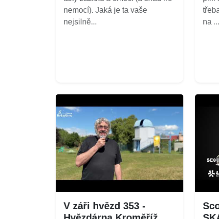
nemocí). Jaká je ta vaše
třeb
nejsilně...
na ...
V záři hvězd 353 -
Sco
Hvězdárna Kroměříž
SK