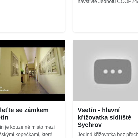
navštivte Jednotu COOP24/7
leťte se zámkem
Vsetín - hlavní
tín
křižovatka sídliště
Sychrov
ín je kouzelné místo mezi
šskými kopečkami, které
Jediná křižovatka bez přec