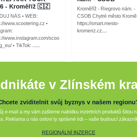
6 - Kroměříž 🇨🇿
Kroměříž - Riegrovo nám. -
DUJ NÁS • WEB:
CSOB Chytré město Kroměř
s://www.scootering.cz •
https://smart.mesto-
agram:
kromeriz.cz....
s://www.instagram.com/scoo
g_eu/ • TikTok: ......
dnikáte v Zlínském kra
Chcete zviditelnit svůj byznys v našem regionu
j e-mail a my vám zašleme nabídku inzertních produktů šitou n
s. Reklama u nás osloví ty správné lidi – vaše budoucí zákazní
REGIONÁLNÍ INZERCE