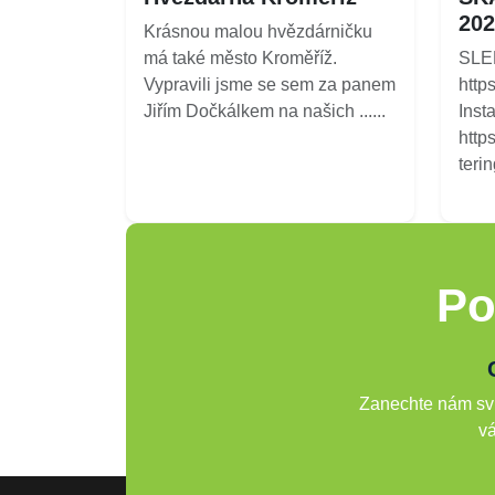
202
Krásnou malou hvězdárničku
má také město Kroměříž.
SLE
Vypravili jsme se sem za panem
http
Jiřím Dočkálkem na našich ......
Inst
http
terin
Po
Zanechte nám svů
vá