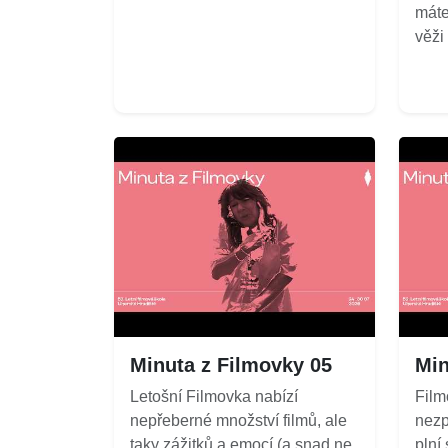
máte
věži
Minuta z Filmovky 05
Min
Letošní Filmovka nabízí
Film
nepřeberné množství filmů, ale
nezp
taky zážitků a emocí (a snad ne
plní