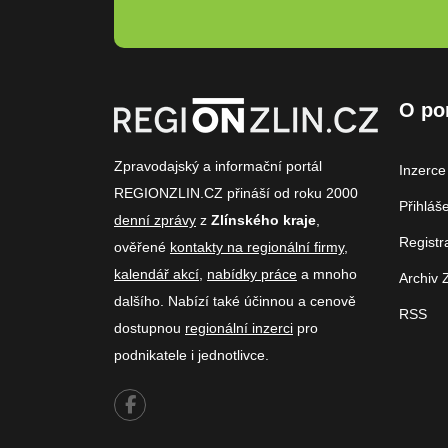
O po
Zpravodajský a informační portál
Inzerce
REGIONZLIN.CZ přináší od roku 2000
Přihláš
denní zprávy
z
Zlínského kraje
,
Registr
ověřené
kontakty na regionální firmy
,
kalendář akcí
,
nabídky práce
a mnoho
Archiv 
dalšího. Nabízí také účinnou a cenově
RSS
dostupnou
regionální inzerci
pro
podnikatele i jednotlivce.