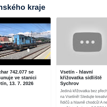
ínského kraje
har 742.077 se
Vsetín - hlavní
unuje ve stanici
křižovatka sídliště
tín, 13. 7. 2026
Sychrov
Jediná křižovatka bez přec
na Vsetíně! Sledujte kreativ
řidičů a hlavně chodců! A n