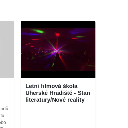
Letní filmová škola
Uherské Hradiště - Stan
literatury/Nové reality
hodů
...
itu
ebo