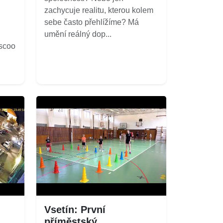
zachycuje realitu, kterou kolem
sebe často přehlížíme? Má
umění reálný dop...
/scoo
Vsetín: První
příměstský