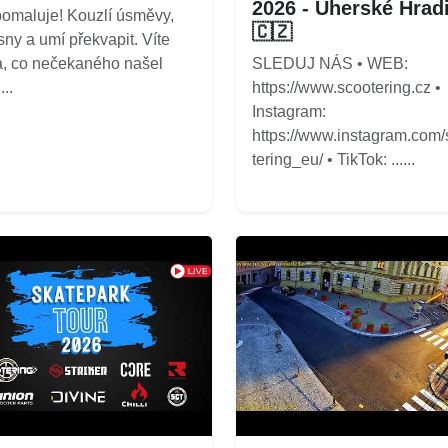
2026 - Uherské Hrad
omaluje! Kouzlí úsměvy,
🇨🇿
 sny a umí překvapit. Víte
a, co nečekaného našel
SLEDUJ NÁS • WEB:
...
https://www.scootering.cz •
Instagram:
https://www.instagram.com
tering_eu/ • TikTok: ......