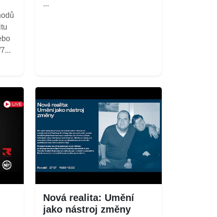
...
hodů
itu
ebo
...
Nová realita: Umění
jako nástroj změny