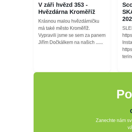
V záři hvězd 353 -
Sco
Hvězdárna Kroměříž
SK
202
Krásnou malou hvězdárničku
má také město Kroměříž.
SLE
Vypravili jsme se sem za panem
http
Jiřím Dočkálkem na našich ......
Inst
http
terin
Po
Zanechte nám svů
vá