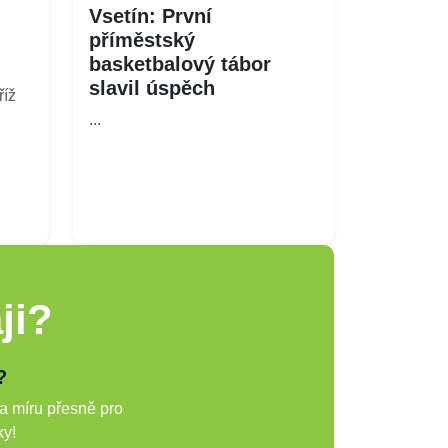
Vsetín: První
příměstský
basketbalový tábor
slavil úspěch
íž
...
ji?
?
a míru přesně pro
ky!