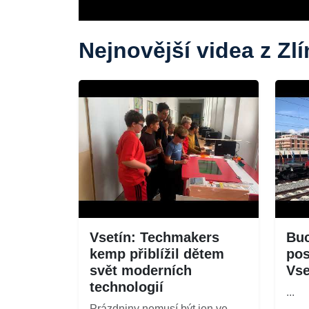
Nejnovější videa z Zl
Vsetín: Techmakers
Buc
kemp přiblížil dětem
pos
svět moderních
Vse
technologií
...
Prázdniny nemusí být jen ve