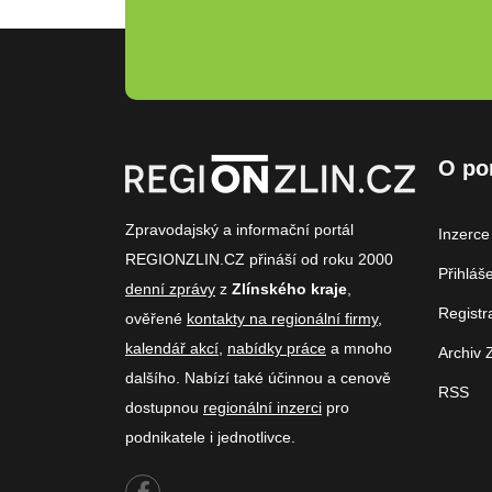
O po
Zpravodajský a informační portál
Inzerce
REGIONZLIN.CZ přináší od roku 2000
Přihláš
denní zprávy
z
Zlínského kraje
,
Registr
ověřené
kontakty na regionální firmy
,
kalendář akcí
,
nabídky práce
a mnoho
Archiv 
dalšího. Nabízí také účinnou a cenově
RSS
dostupnou
regionální inzerci
pro
podnikatele i jednotlivce.