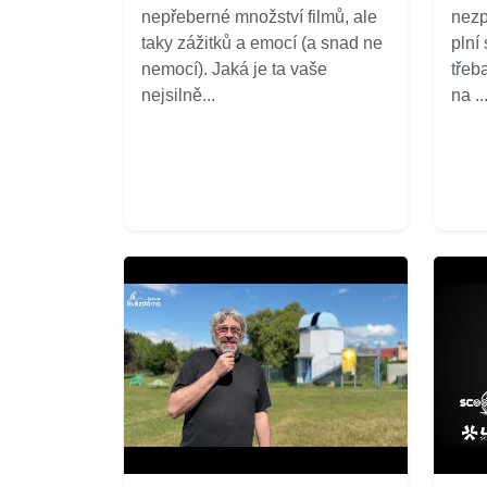
nepřeberné množství filmů, ale
nezp
taky zážitků a emocí (a snad ne
plní
nemocí). Jaká je ta vaše
třeb
nejsilně...
na ...