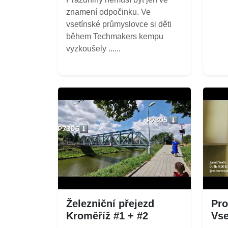
znamení odpočinku. Ve
vsetínské průmyslovce si děti
během Techmakers kempu
vyzkoušely ......
Železniční přejezd
Pro
Kroměříž #1 + #2
Vse