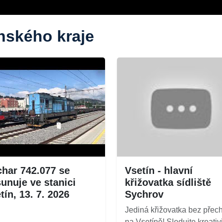
ínského kraje
har 742.077 se
Vsetín - hlavní
unuje ve stanici
křižovatka sídliště
tín, 13. 7. 2026
Sychrov
Jediná křižovatka bez přec
na Vsetíně! Sledujte kreativ