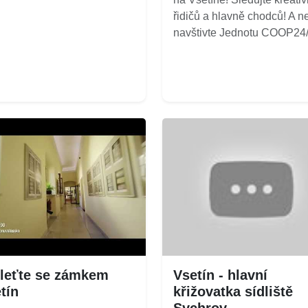
řidičů a hlavně chodců! A n
navštivte Jednotu COOP24/7
leťte se zámkem
Vsetín - hlavní
tín
křižovatka sídliště
Sychrov