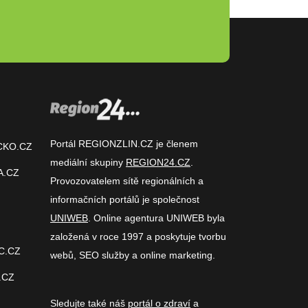
Portál REGIONZLIN.CZ je členem
CKO.CZ
mediální skupiny
REGION24.CZ
.
A.CZ
Provozovatelem sítě regionálních a
informačních portálů je společnost
UNIWEB
. Online agentura UNIWEB byla
založená v roce 1997 a poskytuje tvorbu
C.CZ
webů, SEO služby a online marketing.
.CZ
Sledujte také náš
portál o zdraví
a