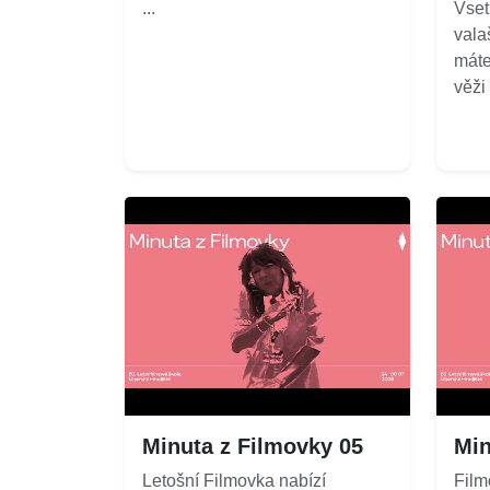
...
Vset
vala
máte
věži
Minuta z Filmovky 05
Min
Letošní Filmovka nabízí
Film