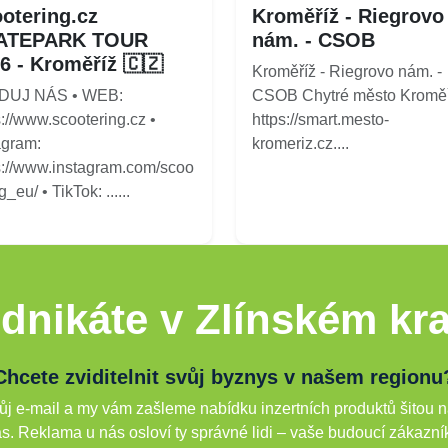
otering.cz
Kroměříž - Riegrovo
ATEPARK TOUR
nám. - CSOB
6 - Kroměříž 🇨🇿
Kroměříž - Riegrovo nám. -
DUJ NÁS • WEB:
CSOB Chytré město Kroměř
s://www.scootering.cz •
https://smart.mesto-
agram:
kromeriz.cz....
s://www.instagram.com/scoo
g_eu/ • TikTok: ......
dnikáte v Zlínském kra
Chcete zviditelnit svůj byznys v našem regionu
j e-mail a my vám zašleme nabídku inzertních produktů šitou n
s. Reklama u nás osloví ty správné lidi – vaše budoucí zákazní