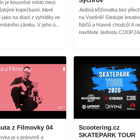
ín je kouzelné místo mezi
šskými kopečkami, které
Jediná křižovatka bez přec
 jako na dlani z vyhlídky ve
na Vsetíně! Sledujte kreativ
 místního zámku. V jeho ú...
řidičů a hlavně chodců! A n
navštivte Jednotu COOP24/7
uta z Filmovky 04
Scootering.cz
SKATEPARK TOUR
ovka je v polovině a