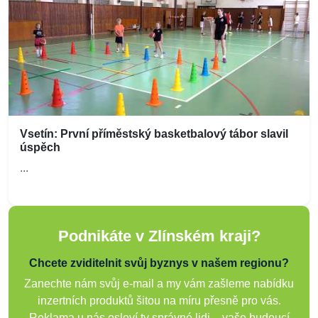
Vsetín: První příměstský basketbalový tábor slavil
úspěch
...
Podnikáte v Zlínském kraji?
Chcete zviditelnit svůj byznys v našem regionu?
Zanechte nám svůj e-mail a my vám zašleme nabídku
inzertních produktů šitou na míru přesně pro vás.
Reklama u nás osloví ty správné lidi – vaše budoucí