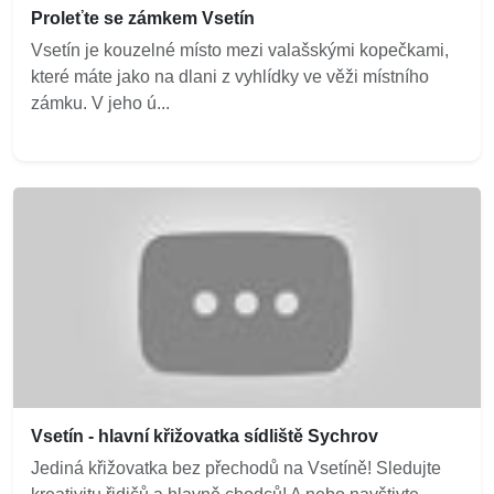
Proleťte se zámkem Vsetín
Vsetín je kouzelné místo mezi valašskými kopečkami,
které máte jako na dlani z vyhlídky ve věži místního
zámku. V jeho ú...
Vsetín - hlavní křižovatka sídliště Sychrov
Jediná křižovatka bez přechodů na Vsetíně! Sledujte