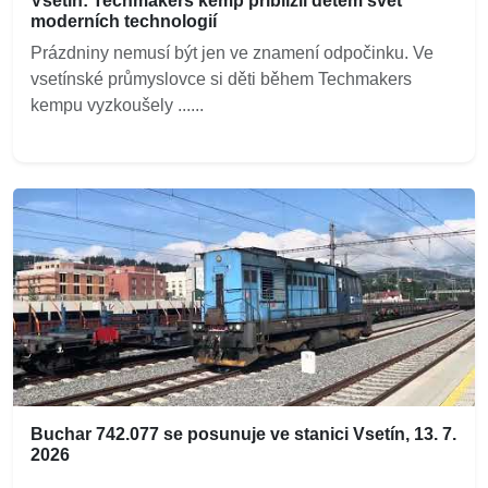
Vsetín: Techmakers kemp přiblížil dětem svět
moderních technologií
Prázdniny nemusí být jen ve znamení odpočinku. Ve
vsetínské průmyslovce si děti během Techmakers
kempu vyzkoušely ......
Buchar 742.077 se posunuje ve stanici Vsetín, 13. 7.
2026
...