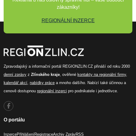
zákazníky!
REGIONÁLNÍ INZERCE
Zpravodajský a informační portál REGIONZLIN.CZ přináší od roku 2000
denní zprávy
z
Zlínského kraje
, ověřené
kontakty na regionální firmy
,
kalendář akcí
,
nabídky práce
a mnoho dalšího. Nabízí také účinnou a
cenově dostupnou
regionální inzerci
pro podnikatele i jednotlivce.
O portálu
Inzerce
Přihlášení
Registrace
Archiv Zpráv
RSS