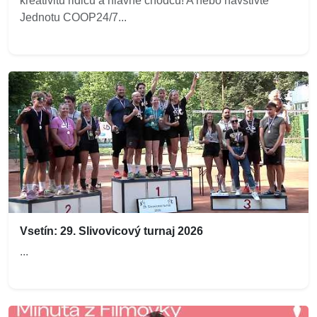
kreativitu řidičů a hlavně chodců! A nebo navštivte
Jednotu COOP24/7...
Vsetín: 29. Slivovicový turnaj 2026
...