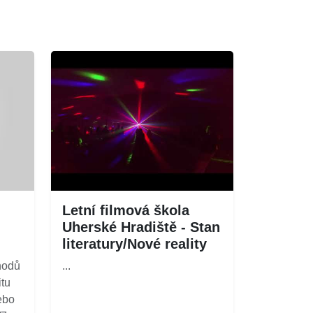
Letní filmová škola
Uherské Hradiště - Stan
literatury/Nové reality
hodů
...
itu
ebo