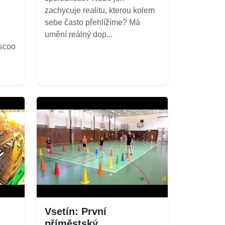
zachycuje realitu, kterou kolem
sebe často přehlížíme? Má
umění reálný dop...
/scoo
Vsetín: První
příměstský