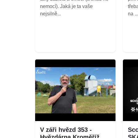
nemocí). Jaká je ta vaše
třeb
nejsilně...
na ...
V záři hvězd 353 -
Sco
Hvězdárna Kroměříž
SK