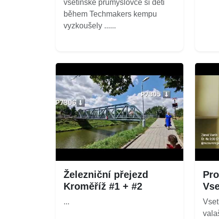
vsetínské průmyslovce si děti
během Techmakers kempu
vyzkoušely ......
Železniční přejezd
Pro
Kroměříž #1 + #2
Vse
...
Vset
vala