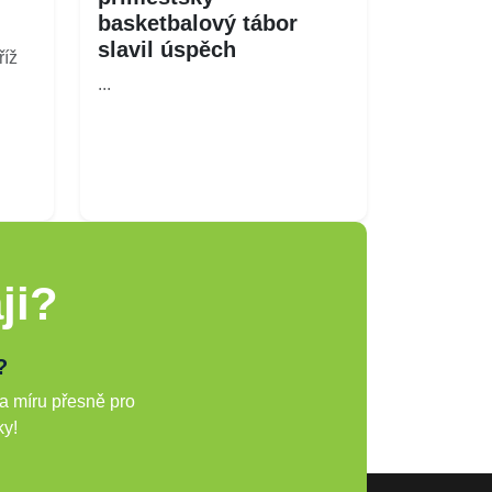
basketbalový tábor
slavil úspěch
íž
...
ji?
?
a míru přesně pro
ky!