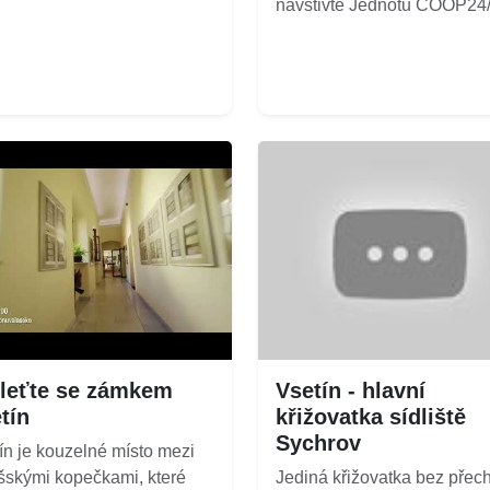
navštivte Jednotu COOP24/7
leťte se zámkem
Vsetín - hlavní
tín
křižovatka sídliště
Sychrov
ín je kouzelné místo mezi
šskými kopečkami, které
Jediná křižovatka bez přec