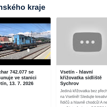
ínského kraje
har 742.077 se
Vsetín - hlavní
unuje ve stanici
křižovatka sídliště
tín, 13. 7. 2026
Sychrov
Jediná křižovatka bez přec
na Vsetíně! Sledujte kreativ
řidičů a hlavně chodců! A n