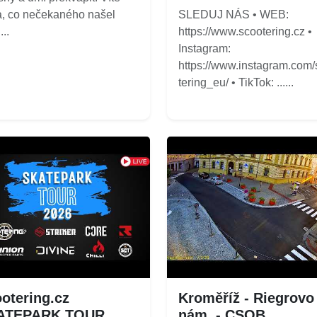
a, co nečekaného našel
SLEDUJ NÁS • WEB:
...
https://www.scootering.cz •
Instagram:
https://www.instagram.com
tering_eu/ • TikTok: ......
otering.cz
Kroměříž - Riegrovo
ATEPARK TOUR
nám. - CSOB