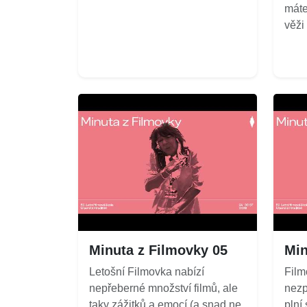
máte
věži
Minuta z Filmovky 05
Min
Letošní Filmovka nabízí
Film
nepřeberné množství filmů, ale
nezp
taky zážitků a emocí (a snad ne
plní