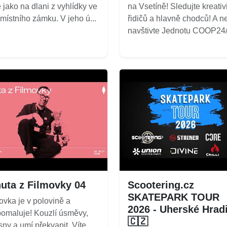
 jako na dlani z vyhlídky ve
na Vsetíně! Sledujte kreativ
 místního zámku. V jeho ú...
řidičů a hlavně chodců! A n
navštivte Jednotu COOP24/7
uta z Filmovky 04
Scootering.cz
SKATEPARK TOUR
ovka je v polovině a
2026 - Uherské Hrad
omaluje! Kouzlí úsměvy,
🇨🇿
 sny a umí překvapit. Víte