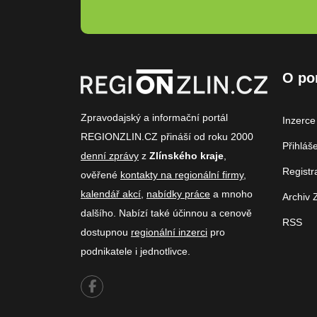
O po
Zpravodajský a informační portál
Inzerce
REGIONZLIN.CZ přináší od roku 2000
Přihláš
denní zprávy
z
Zlínského kraje
,
Registr
ověřené
kontakty na regionální firmy
,
kalendář akcí
,
nabídky práce
a mnoho
Archiv 
dalšího. Nabízí také účinnou a cenově
RSS
dostupnou
regionální inzerci
pro
podnikatele i jednotlivce.