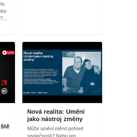
itu
ebo
...
Nová realita: Umění
jako nástroj změny
iště
Může umění měnit pohled
společnosti? Nebo jen