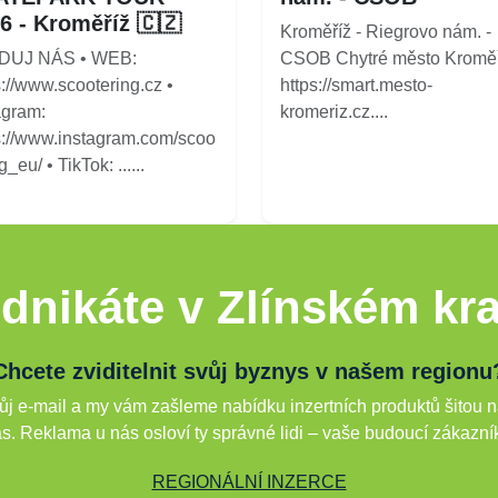
6 - Kroměříž 🇨🇿
Kroměříž - Riegrovo nám. -
DUJ NÁS • WEB:
CSOB Chytré město Kroměř
s://www.scootering.cz •
https://smart.mesto-
agram:
kromeriz.cz....
s://www.instagram.com/scoo
g_eu/ • TikTok: ......
dnikáte v Zlínském kra
Chcete zviditelnit svůj byznys v našem regionu
j e-mail a my vám zašleme nabídku inzertních produktů šitou n
s. Reklama u nás osloví ty správné lidi – vaše budoucí zákazní
REGIONÁLNÍ INZERCE