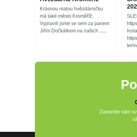
202
Krásnou malou hvězdárničku
má také město Kroměříž.
SLE
Vypravili jsme se sem za panem
http
Jiřím Dočkálkem na našich ......
Inst
http
terin
Po
Zanechte nám svů
vá