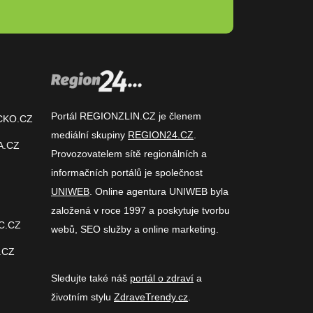
Portál REGIONZLIN.CZ je členem
CKO.CZ
mediální skupiny
REGION24.CZ
.
A.CZ
Provozovatelem sítě regionálních a
informačních portálů je společnost
UNIWEB
. Online agentura UNIWEB byla
založená v roce 1997 a poskytuje tvorbu
C.CZ
webů, SEO služby a online marketing.
.CZ
Sledujte také náš
portál o zdraví
a
životním stylu
ZdraveTrendy.cz
.