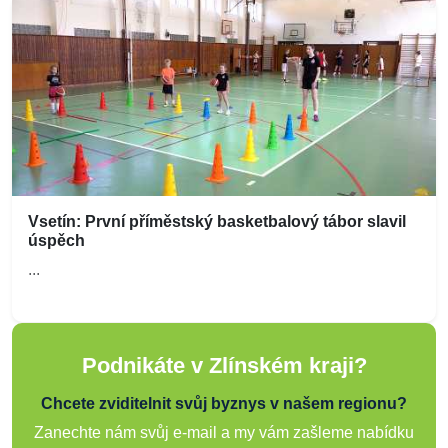
Vsetín: První příměstský basketbalový tábor slavil
úspěch
...
Podnikáte v Zlínském kraji?
Chcete zviditelnit svůj byznys v našem regionu?
Zanechte nám svůj e-mail a my vám zašleme nabídku