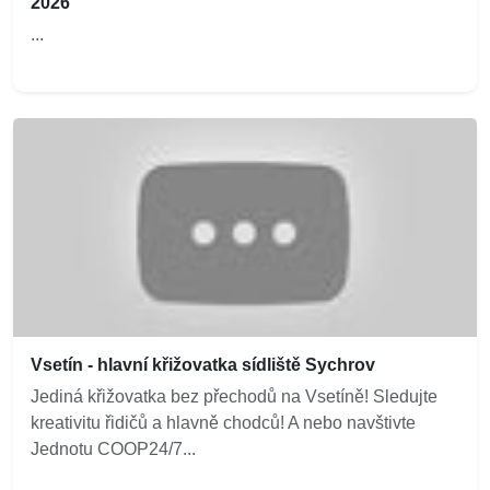
2026
...
Vsetín - hlavní křižovatka sídliště Sychrov
Jediná křižovatka bez přechodů na Vsetíně! Sledujte
kreativitu řidičů a hlavně chodců! A nebo navštivte
Jednotu COOP24/7...