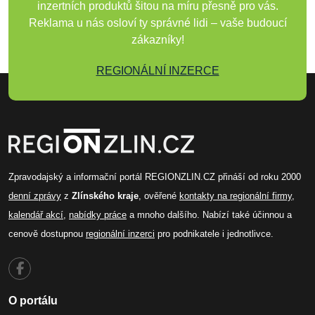
inzertních produktů šitou na míru přesně pro vás.
Reklama u nás osloví ty správné lidi – vaše budoucí
zákazníky!
REGIONÁLNÍ INZERCE
Zpravodajský a informační portál REGIONZLIN.CZ přináší od roku 2000
denní zprávy
z
Zlínského kraje
, ověřené
kontakty na regionální firmy
,
kalendář akcí
,
nabídky práce
a mnoho dalšího. Nabízí také účinnou a
cenově dostupnou
regionální inzerci
pro podnikatele i jednotlivce.
O portálu