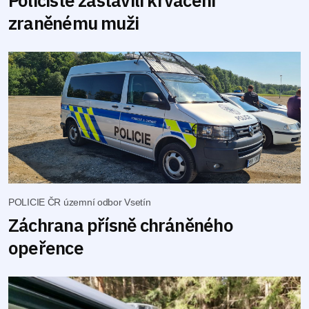
zraněnému muži
POLICIE ČR územní odbor Vsetín
Záchrana přísně chráněného
opeřence