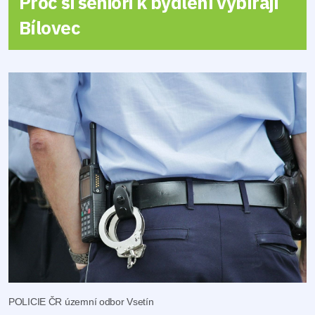
Proč si senioři k bydlení vybírají
Bílovec
POLICIE ČR územní odbor Vsetín