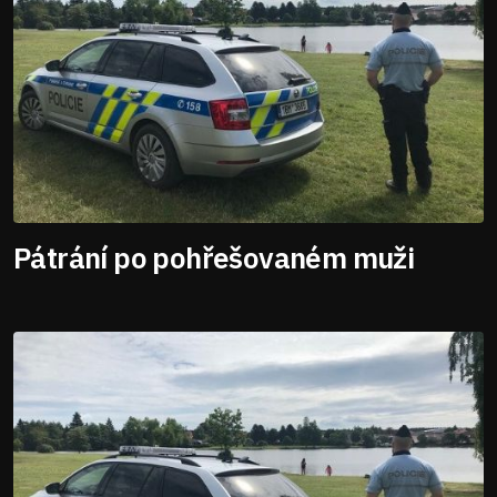
Pátrání po pohřešovaném muži