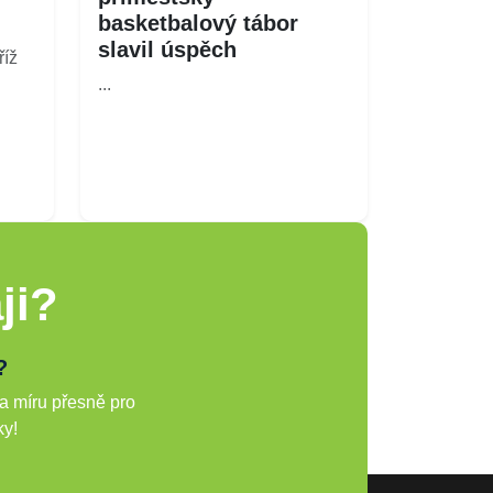
basketbalový tábor
slavil úspěch
íž
...
ji?
?
a míru přesně pro
ky!