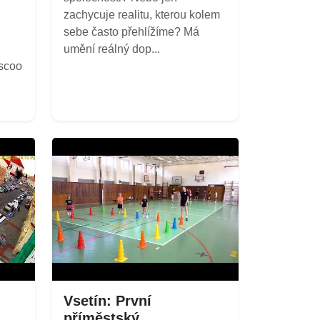
zachycuje realitu, kterou kolem
sebe často přehlížíme? Má
umění reálný dop...
/scoo
Vsetín: První
příměstský