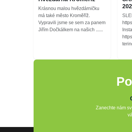
202
Krásnou malou hvězdárničku
má také město Kroměříž.
SLE
Vypravili jsme se sem za panem
http
Jiřím Dočkálkem na našich ......
Inst
http
terin
Po
Zanechte nám svů
vá