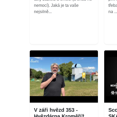
nemocí). Jaká je ta vaše
třeb
nejsilně...
na ...
V záři hvězd 353 -
Sco
Hvězdárna Kroměříž
SK