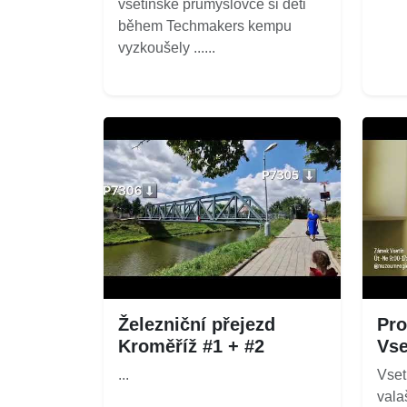
vsetínské průmyslovce si děti
během Techmakers kempu
vyzkoušely ......
Železniční přejezd
Pro
Kroměříž #1 + #2
Vse
...
Vset
vala