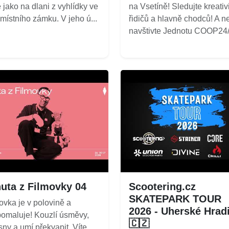
 jako na dlani z vyhlídky ve
na Vsetíně! Sledujte kreativ
 místního zámku. V jeho ú...
řidičů a hlavně chodců! A n
navštivte Jednotu COOP24/7
uta z Filmovky 04
Scootering.cz
SKATEPARK TOUR
ovka je v polovině a
2026 - Uherské Hrad
omaluje! Kouzlí úsměvy,
🇨🇿
 sny a umí překvapit. Víte