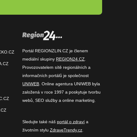
Portál REGIONZLIN.CZ je členem
CKO.CZ
mediální skupiny
REGION24.CZ
.
A.CZ
Provozovatelem sítě regionálních a
informačních portálů je společnost
UNIWEB
. Online agentura UNIWEB byla
založená v roce 1997 a poskytuje tvorbu
C.CZ
webů, SEO služby a online marketing.
.CZ
Sledujte také náš
portál o zdraví
a
životním stylu
ZdraveTrendy.cz
.