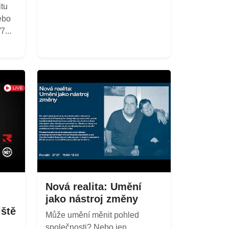
itu
ebo
...
Nová realita: Umění
jako nástroj změny
iště
Může umění měnit pohled
společnosti? Nebo jen