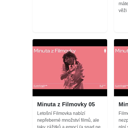
máte
věži
Minuta z Filmovky 05
Min
Letošní Filmovka nabízí
Film
nepřeberné množství filmů, ale
nezp
taky zážitků a emocí (a snad ne
plní