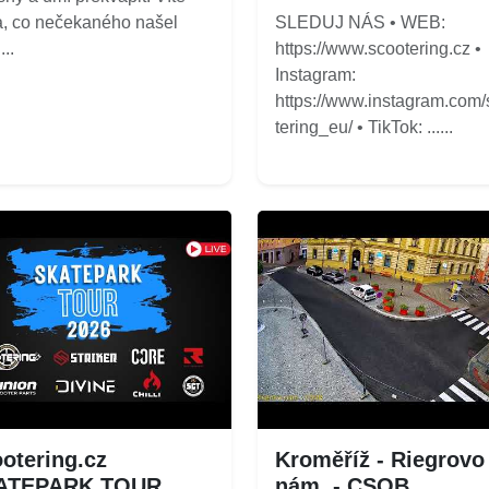
a, co nečekaného našel
SLEDUJ NÁS • WEB:
...
https://www.scootering.cz •
Instagram:
https://www.instagram.com
tering_eu/ • TikTok: ......
otering.cz
Kroměříž - Riegrovo
ATEPARK TOUR
nám. - CSOB