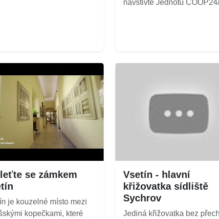
navštivte Jednotu COOP24/7
leťte se zámkem
Vsetín - hlavní
tín
křižovatka sídliště
Sychrov
ín je kouzelné místo mezi
šskými kopečkami, které
Jediná křižovatka bez přec