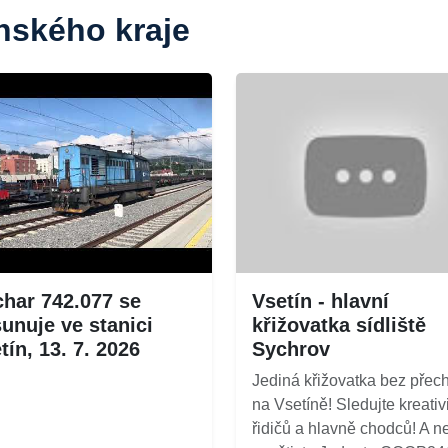
ínského kraje
har 742.077 se
Vsetín - hlavní
unuje ve stanici
křižovatka sídliště
tín, 13. 7. 2026
Sychrov
Jediná křižovatka bez přec
na Vsetíně! Sledujte kreativ
řidičů a hlavně chodců! A n