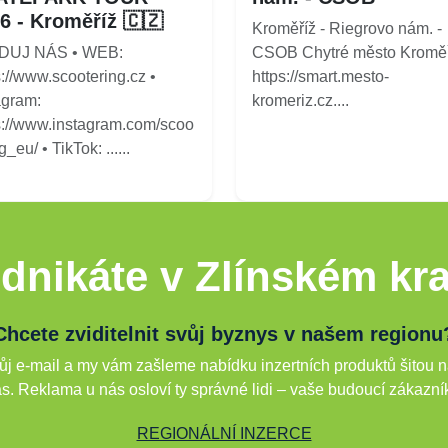
6 - Kroměříž 🇨🇿
Kroměříž - Riegrovo nám. -
DUJ NÁS • WEB:
CSOB Chytré město Kroměř
s://www.scootering.cz •
https://smart.mesto-
agram:
kromeriz.cz....
s://www.instagram.com/scoo
g_eu/ • TikTok: ......
dnikáte v Zlínském kra
Chcete zviditelnit svůj byznys v našem regionu
j e-mail a my vám zašleme nabídku inzertních produktů šitou n
s. Reklama u nás osloví ty správné lidi – vaše budoucí zákazní
REGIONÁLNÍ INZERCE