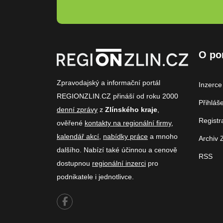
O po
Zpravodajský a informační portál
Inzerce
REGIONZLIN.CZ přináší od roku 2000
Přihláš
denní zprávy
z
Zlínského kraje
,
Registr
ověřené
kontakty na regionální firmy
,
kalendář akcí
,
nabídky práce
a mnoho
Archiv 
dalšího. Nabízí také účinnou a cenově
RSS
dostupnou
regionální inzerci
pro
podnikatele i jednotlivce.