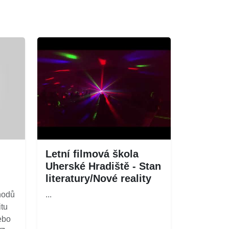
Letní filmová škola
Uherské Hradiště - Stan
literatury/Nové reality
hodů
...
itu
ebo