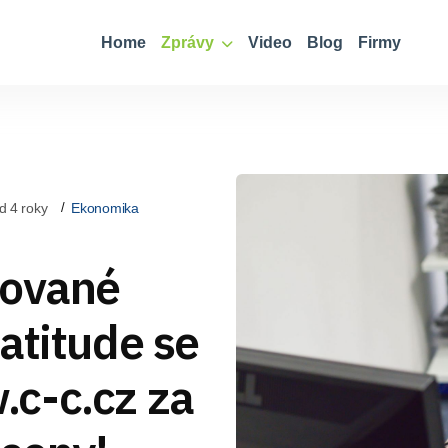
Home
Zprávy
Video
Blog
Firmy
d 4 roky
Ekonomika
sované
atitude se
c-c.cz za