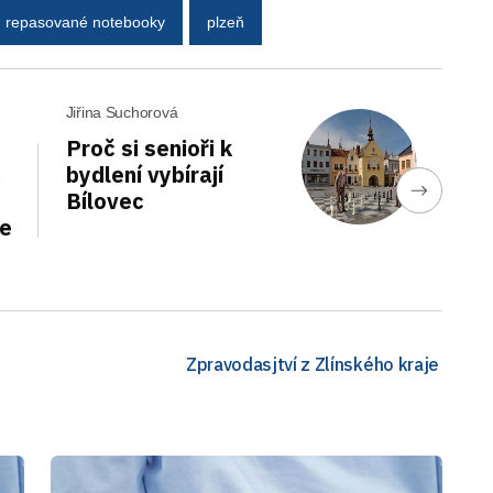
repasované notebooky
plzeň
Jiřina Suchorová
Proč si senioři k
bydlení vybírají
Bílovec
ce
Zpravodasjtví z Zlínského kraje