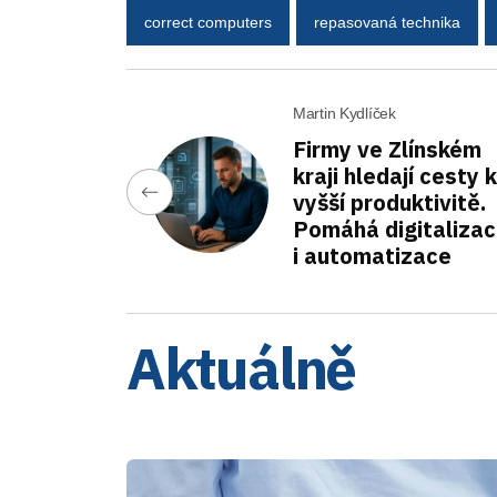
correct computers
repasovaná technika
Martin Kydlíček
Firmy ve Zlínském
kraji hledají cesty k
vyšší produktivitě.
Pomáhá digitaliza
i automatizace
Aktuálně