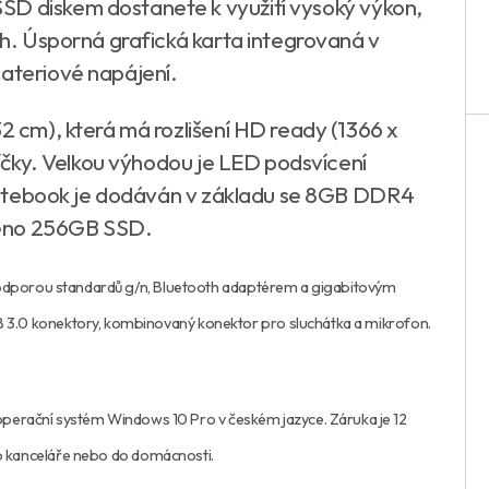
SD diskem dostanete k využití vysoký výkon,
ích. Úsporná grafická karta integrovaná v
bateriové napájení.
32 cm), která má rozlišení HD ready (1366 x
příčky. Velkou výhodou je LED podsvícení
í. Notebook je dodáván v základu se 8GB DDR4
leno 256GB SSD.
s podporou standardů g/n, Bluetooth adaptérem a gigabitovým
B 3.0 konektory, kombinovaný konektor pro sluchátka a mikrofon.
rační systém Windows 10 Pro v českém jazyce. Záruka je 12
o kanceláře nebo do domácnosti.