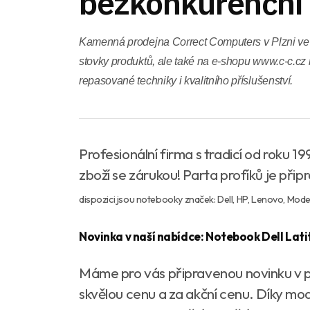
bezkonkurenční 
Kamenná prodejna Correct Computers v Plzni v
stovky produktů, ale také na e-shopu www.c-c.cz
repasované techniky i kvalitního příslušenství.
Profesionální firma s tradicí od roku 1
zboží se zárukou! Parta profíků je př
dispozici jsou notebooky značek: Dell, HP, Lenovo, Mo
Novinka v naší nabídce: Notebook Dell Lat
Máme pro vás připravenou novinku v
skvělou cenu a za akční cenu. Díky mo