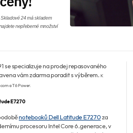
ceny!
e Skladové 24 má skladem
 najdete nepřeberné množství
991 se specializuje na prodej repasovaného
ipravena vám zdarma poradit s výběrem.
K
decom a T6 Power.
itude E7270
 podobě
notebooků Dell Latitude E7270
za
dernímu procesoru Intel Core 6.generace, v