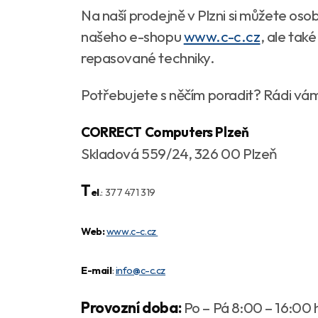
Na naší prodejně v Plzni si můžete os
našeho e-shopu
www.c-c.cz
, ale tak
repasované techniky.
Potřebujete s něčím poradit? Rádi vá
CORRECT Computers Plzeň
Skladová 559/24, 326 00 Plzeň
T
el
.: 377 471 319
Web:
www.c-c.cz
E
-mail
:
info@c-c.cz
Provozní doba:
Po – Pá 8:00 – 16:00 