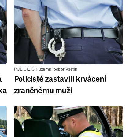
POLICIE ČR územní odbor Vsetín
á
Policisté zastavili krvácení
ka
zraněnému muži