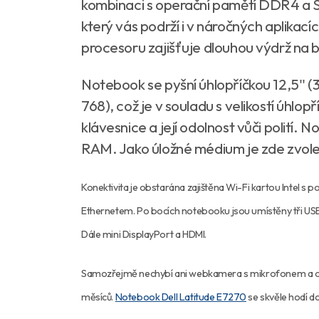
kombinaci s operační pamětí DDR4 a S
který vás podrží i v náročných aplikac
procesoru zajišťuje dlouhou výdrž na 
Notebook se pyšní úhlopříčkou 12,5'' (
768), což je v souladu s velikostí úhlo
klávesnice a její odolnost vůči polit
RAM. Jako úložné médium je zde zvo
Konektivita je obstarána zajištěna Wi-Fi kartou Intel 
Ethernetem. Po bocích notebooku jsou umístěny tři US
Dále mini DisplayPort a HDMI.
Samozřejmě nechybí ani webkamera s mikrofonem a ope
měsíců.
Notebook Dell Latitude E7270
se skvěle hodí d