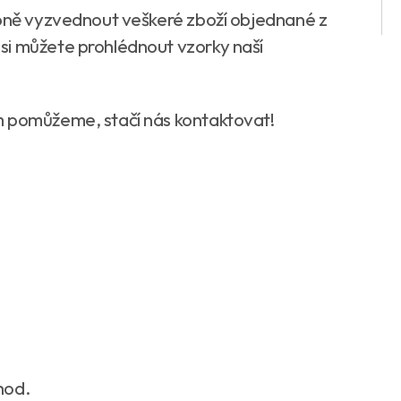
obně vyzvednout veškeré zboží objednané z
é si můžete prohlédnout vzorky naší
m pomůžeme, stačí nás kontaktovat!
hod.