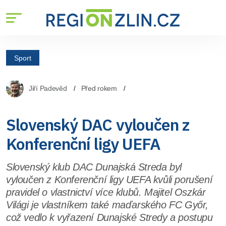
Sport
Jiří Padevěd
Před rokem
Slovenský DAC vyloučen z
Konferenční ligy UEFA
Slovenský klub DAC Dunajská Streda byl
vyloučen z Konferenční ligy UEFA kvůli porušení
pravidel o vlastnictví více klubů. Majitel Oszkár
Világi je vlastníkem také maďarského FC Győr,
což vedlo k vyřazení Dunajské Stredy a postupu