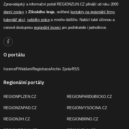
Zpravodajský a informační portál REGIONZLIN.CZ přináší od roku 2000
denní zprávy
z
Zlínského kraje
, ověřené
kontakty na regionální firmy
,
kalendář akcí
,
nabídky práce
a mnoho dalšího. Nabízí také účinnou a
cenově dostupnou
regionální inzerci
pro podnikatele i jednotlivce.
O portálu
Inzerce
Přihlášení
Registrace
Archiv Zpráv
RSS
Regionální portály
REGIONPLZEN.CZ
REGIONPARDUBICKO.CZ
REGIONZAPAD.CZ
REGIONVYSOCINA.CZ
REGIONJIH.CZ
REGIONBRNO.CZ