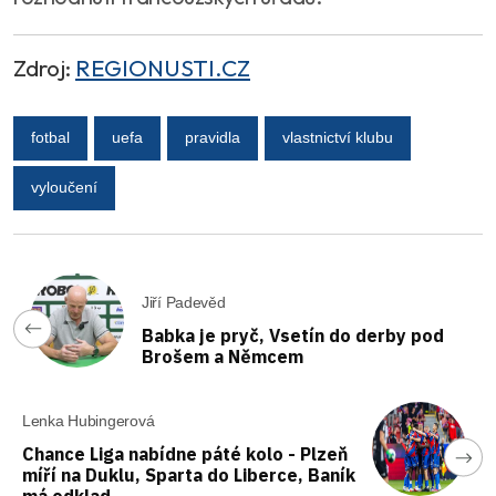
Zdroj:
REGIONUSTI.CZ
fotbal
uefa
pravidla
vlastnictví klubu
vyloučení
Jiří Padevěd
Babka je pryč, Vsetín do derby pod
Brošem a Němcem
Lenka Hubingerová
Chance Liga nabídne páté kolo - Plzeň
míří na Duklu, Sparta do Liberce, Baník
má odklad