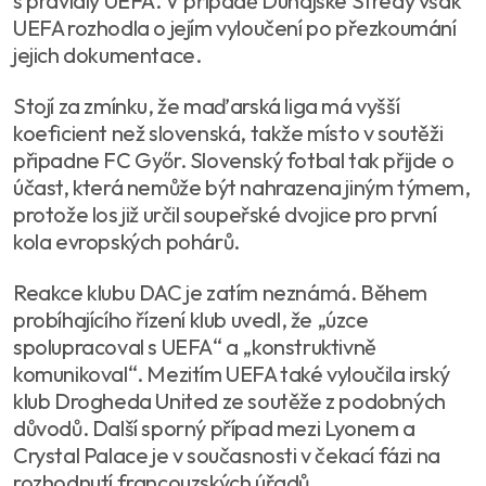
s pravidly UEFA. V případě Dunajské Stredy však
UEFA rozhodla o jejím vyloučení po přezkoumání
jejich dokumentace.
Stojí za zmínku, že maďarská liga má vyšší
koeficient než slovenská, takže místo v soutěži
připadne FC Győr. Slovenský fotbal tak přijde o
účast, která nemůže být nahrazena jiným týmem,
protože los již určil soupeřské dvojice pro první
kola evropských pohárů.
Reakce klubu DAC je zatím neznámá. Během
probíhajícího řízení klub uvedl, že „úzce
spolupracoval s UEFA“ a „konstruktivně
komunikoval“. Mezitím UEFA také vyloučila irský
klub Drogheda United ze soutěže z podobných
důvodů. Další sporný případ mezi Lyonem a
Crystal Palace je v současnosti v čekací fázi na
rozhodnutí francouzských úřadů.