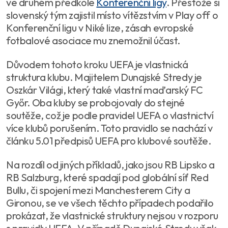
ve druhém předkole
Konferenční ligy
. Přestože si
slovenský tým zajistil místo vítězstvím v Play off o
Konferenční ligu v Niké lize, zásah evropské
fotbalové asociace mu znemožnil účast.
Důvodem tohoto kroku UEFA je vlastnická
struktura klubu. Majitelem Dunajské Stredy je
Oszkár Világi, který také vlastní maďarský FC
Győr. Oba kluby se probojovaly do stejné
soutěže, což je podle pravidel UEFA o vlastnictví
více klubů porušením. Toto pravidlo se nachází v
článku 5.01 předpisů UEFA pro klubové soutěže.
Na rozdíl od jiných příkladů, jako jsou RB Lipsko a
RB Salzburg, které spadají pod globální síť Red
Bullu, či spojení mezi Manchesterem City a
Gironou, se ve všech těchto případech podařilo
prokázat, že vlastnické struktury nejsou v rozporu