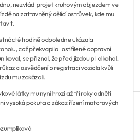
dnu, nezvládl projet kruhovým objezdem ve
 jízdě na zatravněný dělící ostrůvek, kde mu
tavit.
estnácté hodině odpoledne ukázala
oholu, což překvapilo i ostřílené dopravní
nikoval, se přiznal, že před jízdou pil alkohol.
průkaz a osvědčení o registraci vozidla kvůli
ízdu mu zakázali.
kové látky mu nyní hrozí až tři roky odnětí
i vysoká pokuta a zákaz řízení motorových
ozumplíková