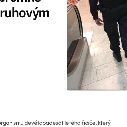
 kruhovým
 organismu devětapadesátiletého řidiče, který