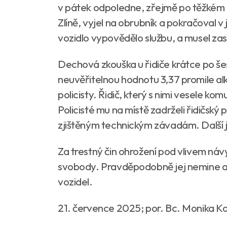
v pátek odpoledne, zřejmě po těžkém 
Zlíně, vyjel na obrubník a pokračoval v
vozidlo vypovědělo službu, a musel zas
Dechová zkouška u řidiče krátce po š
neuvěřitelnou hodnotu 3,37 promile alk
policisty. Řidič, který s nimi vesele komu
Policisté mu na místě zadrželi řidičský 
zjištěným technickým závadám. Další j
Za trestný čin ohrožení pod vlivem návy
svobody. Pravděpodobně jej nemine an
vozidel.
21. července 2025; por. Bc. Monika K