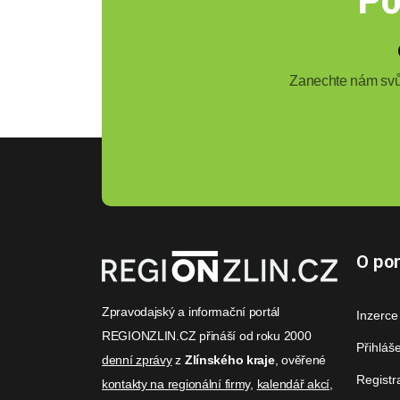
Zanechte nám svůj
O por
Zpravodajský a informační portál
Inzerce
REGIONZLIN.CZ přináší od roku 2000
Přihláš
denní zprávy
z
Zlínského kraje
, ověřené
Registr
kontakty na regionální firmy
,
kalendář akcí
,