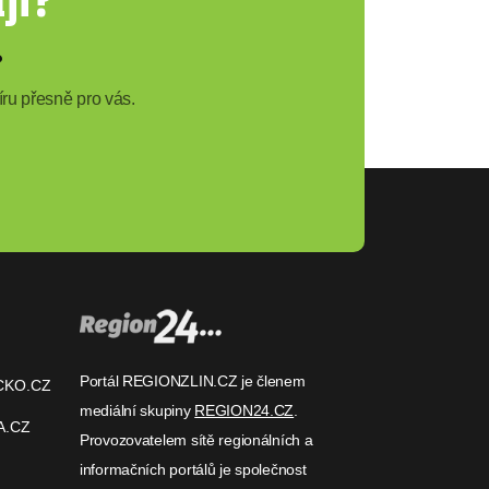
?
ru přesně pro vás.
Portál REGIONZLIN.CZ je členem
CKO.CZ
mediální skupiny
REGION24.CZ
.
A.CZ
Provozovatelem sítě regionálních a
informačních portálů je společnost