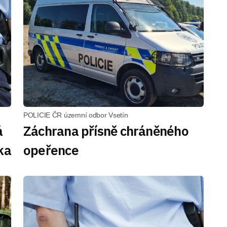
POLICIE ČR územní odbor Vsetín
á
Záchrana přísně chráněného
ka
opeřence