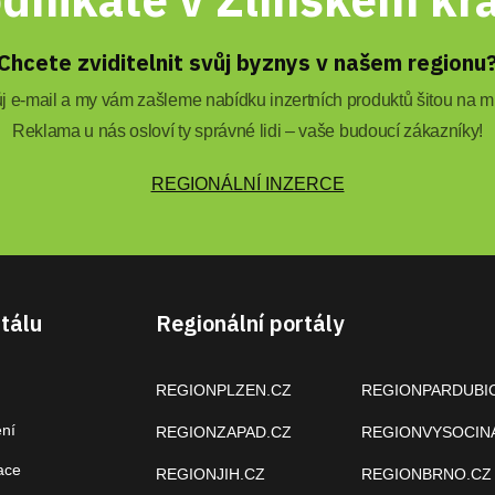
Chcete zviditelnit svůj byznys v našem regionu
 e-mail a my vám zašleme nabídku inzertních produktů šitou na mí
Reklama u nás osloví ty správné lidi – vaše budoucí zákazníky!
REGIONÁLNÍ INZERCE
tálu
Regionální portály
REGIONPLZEN.CZ
REGIONPARDUBI
ení
REGIONZAPAD.CZ
REGIONVYSOCIN
ace
REGIONJIH.CZ
REGIONBRNO.CZ