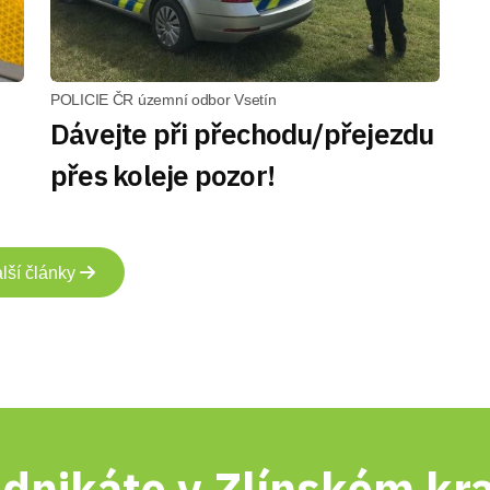
POLICIE ČR územní odbor Vsetín
Dávejte při přechodu/přejezdu
přes koleje pozor!
lší články
dnikáte v Zlínském kra