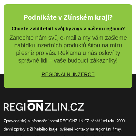
Podnikáte v Zlínském kraji?
Chcete zviditelnit svůj byznys v našem regionu?
Zanechte nám svůj e-mail a my vám zašleme
nabídku inzertních produktů šitou na míru
přesně pro vás. Reklama u nás osloví ty
správné lidi – vaše budoucí zákazníky!
REGIONÁLNÍ INZERCE
Zpravodajský a informační portál REGIONZLIN.CZ přináší od roku 2000
denní zprávy
z
Zlínského kraje
, ověřené
kontakty na regionální firmy
,