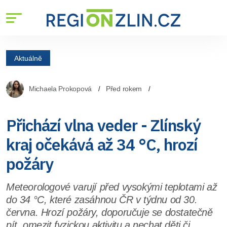
Aktuálně
Michaela Prokopová
Před rokem
Přichází vlna veder - Zlínský
kraj očekává až 34 °C, hrozí
požáry
Meteorologové varují před vysokými teplotami až
do 34 °C, které zasáhnou ČR v týdnu od 30.
června. Hrozí požáry, doporučuje se dostatečně
pít, omezit fyzickou aktivitu a nechat děti či