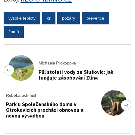
vysoké teploty
čr
požáry
prevence
čhmú
Michaela Prokopová
Půl století vody ze Slušovic: jak
funguje zásobování Zlína
Rebeka Schmidt
Park u Společenského domu v
Otrokovicích prochází obnovou a
novou výsadbou