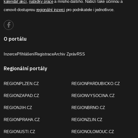
kalendář akcí
,
nabídky práce
a mnoho dalšího. Nabízí také účinnou a
cenově dostupnou
regionální inzerci
pro podnikatele i jednotlivce.
O portálu
Inzerce
Přihlášení
Registrace
Archiv Zpráv
RSS
Regionální portály
REGIONPLZEN.CZ
REGIONPARDUBICKO.CZ
REGIONZAPAD.CZ
REGIONVYSOCINA.CZ
REGIONJIH.CZ
REGIONBRNO.CZ
REGIONPRAHA.CZ
REGIONZLIN.CZ
REGIONUSTI.CZ
REGIONOLOMOUC.CZ