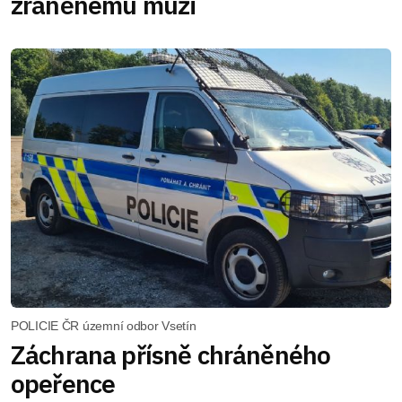
zraněnému muži
POLICIE ČR územní odbor Vsetín
Záchrana přísně chráněného
opeřence