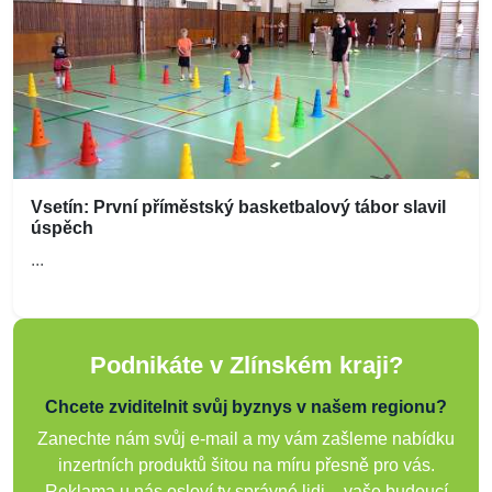
Vsetín: První příměstský basketbalový tábor slavil
úspěch
...
Podnikáte v Zlínském kraji?
Chcete zviditelnit svůj byznys v našem regionu?
Zanechte nám svůj e-mail a my vám zašleme nabídku
inzertních produktů šitou na míru přesně pro vás.
Reklama u nás osloví ty správné lidi – vaše budoucí