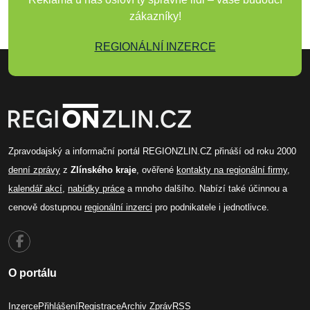
zákazníky!
REGIONÁLNÍ INZERCE
Zpravodajský a informační portál REGIONZLIN.CZ přináší od roku 2000
denní zprávy
z
Zlínského kraje
, ověřené
kontakty na regionální firmy
,
kalendář akcí
,
nabídky práce
a mnoho dalšího. Nabízí také účinnou a
cenově dostupnou
regionální inzerci
pro podnikatele i jednotlivce.
O portálu
Inzerce
Přihlášení
Registrace
Archiv Zpráv
RSS