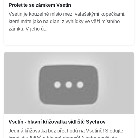
Proleťte se zámkem Vsetín
Vsetín je kouzelné místo mezi valašskými kopečkami,
které máte jako na dlani z vyhlídky ve věži místního
zámku. V jeho ú...
Vsetín - hlavní křižovatka sídliště Sychrov
Jediná křižovatka bez přechodů na Vsetíně! Sledujte