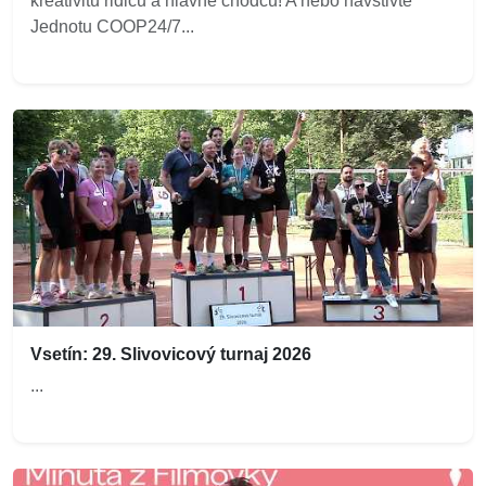
kreativitu řidičů a hlavně chodců! A nebo navštivte
Jednotu COOP24/7...
Vsetín: 29. Slivovicový turnaj 2026
...