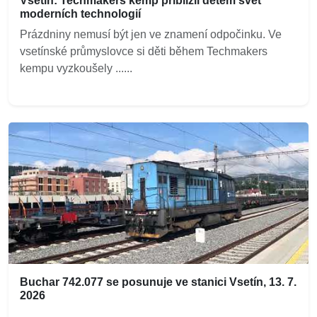
Vsetín: Techmakers kemp přiblížil dětem svět
moderních technologií
Prázdniny nemusí být jen ve znamení odpočinku. Ve
vsetínské průmyslovce si děti během Techmakers
kempu vyzkoušely ......
Buchar 742.077 se posunuje ve stanici Vsetín, 13. 7.
2026
...