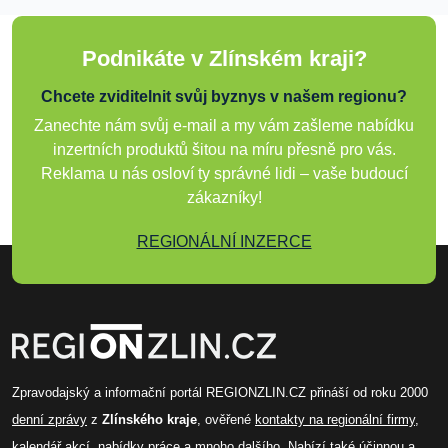
Podnikáte v Zlínském kraji?
Chcete zviditelnit svůj byznys v našem regionu?
Zanechte nám svůj e-mail a my vám zašleme nabídku
inzertních produktů šitou na míru přesně pro vás.
Reklama u nás osloví ty správné lidi – vaše budoucí
zákazníky!
REGIONÁLNÍ INZERCE
Zpravodajský a informační portál REGIONZLIN.CZ přináší od roku 2000
denní zprávy
z
Zlínského kraje
, ověřené
kontakty na regionální firmy
,
kalendář akcí
,
nabídky práce
a mnoho dalšího. Nabízí také účinnou a