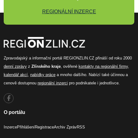
REGIONÁLNÍ INZERCE
Zpravodajský a informační portál REGIONZLIN.CZ přináší od roku 2000
denní zprávy
z
Zlínského kraje
, ověřené
kontakty na regionální firmy
,
kalendář akcí
,
nabídky práce
a mnoho dalšího. Nabízí také účinnou a
cenově dostupnou
regionální inzerci
pro podnikatele i jednotlivce.
O portálu
Inzerce
Přihlášení
Registrace
Archiv Zpráv
RSS