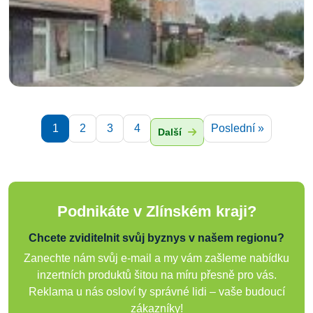
1
2
3
4
Poslední »
Další
Podnikáte v Zlínském kraji?
Chcete zviditelnit svůj byznys v našem regionu?
Zanechte nám svůj e-mail a my vám zašleme nabídku
inzertních produktů šitou na míru přesně pro vás.
Reklama u nás osloví ty správné lidi – vaše budoucí
zákazníky!