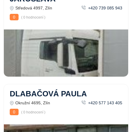
Středová 4997, Zlín
+420 739 085 943
0
( 0 hodnocení )
DLABAČOVÁ PAULA
Okružní 4695, Zlín
+420 577 143 405
0
( 0 hodnocení )