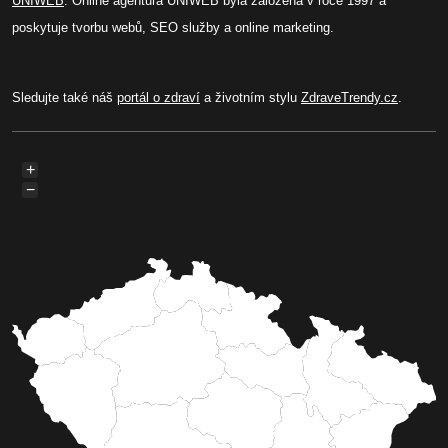
UNIWEB
. Online agentura UNIWEB byla založená v roce 1997 a
poskytuje tvorbu webů, SEO služby a online marketing.
Sledujte také náš
portál o zdraví
a životním stylu
ZdraveTrendy.cz
.
+
−