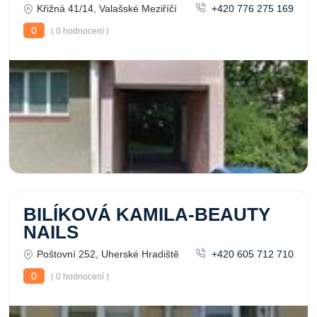
Křižná 41/14, Valašské Meziříčí
+420 776 275 169
0
( 0 hodnocení )
BILÍKOVÁ KAMILA-BEAUTY
NAILS
Poštovní 252, Uherské Hradiště
+420 605 712 710
0
( 0 hodnocení )