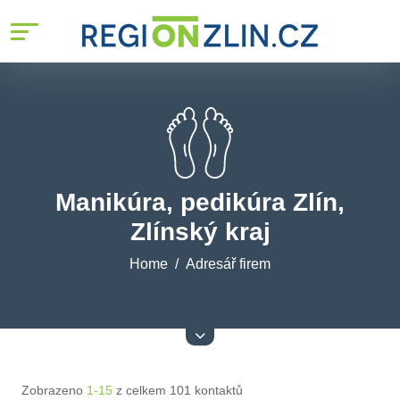
Manikúra, pedikúra Zlín,
Zlínský kraj
Home
Adresář firem
Zobrazeno
1-15
z celkem 101 kontaktů