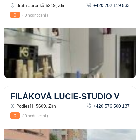
Bratří Jaroňků 5219, Zlín
+420 702 119 533
0
( 0 hodnocení )
FILÁKOVÁ LUCIE-STUDIO V
Podlesí II 5609, Zlín
+420 576 500 137
0
( 0 hodnocení )