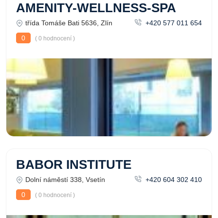
AMENITY-WELLNESS-SPA
třída Tomáše Bati 5636, Zlín
+420 577 011 654
0
( 0 hodnocení )
BABOR INSTITUTE
Dolní náměstí 338, Vsetín
+420 604 302 410
0
( 0 hodnocení )