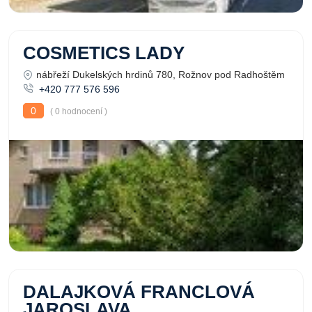
COSMETICS LADY
nábřeží Dukelských hrdinů 780, Rožnov pod Radhoštěm
+420 777 576 596
0
( 0 hodnocení )
DALAJKOVÁ FRANCLOVÁ
JAROSLAVA