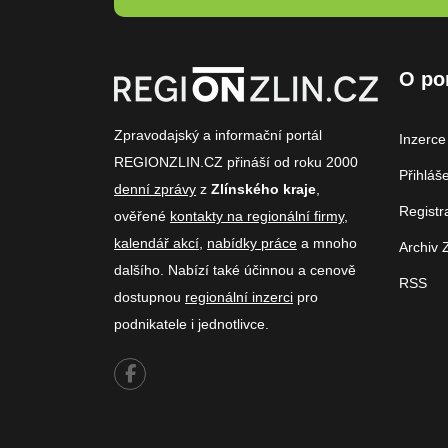
O po
Zpravodajský a informační portál
Inzerce
REGIONZLIN.CZ přináší od roku 2000
Přihláš
denní zprávy
z
Zlínského kraje
,
Registr
ověřené
kontakty na regionální firmy
,
kalendář akcí
,
nabídky práce
a mnoho
Archiv 
dalšího. Nabízí také účinnou a cenově
RSS
dostupnou
regionální inzerci
pro
podnikatele i jednotlivce.