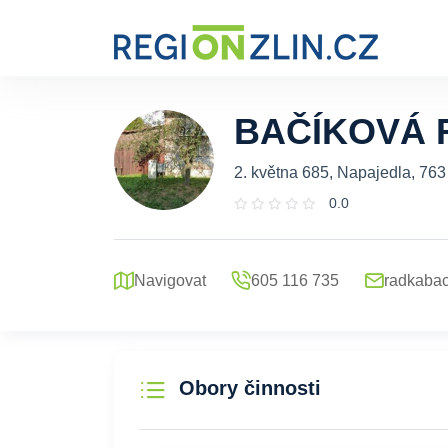
BAČÍKOVÁ 
2. května 685, Napajedla, 763
0.0
Navigovat
605 116 735
radkaba
Obory činnosti