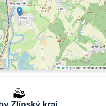
Leaflet
|
© OpenStreetMap contribu
by Zlínský kraj