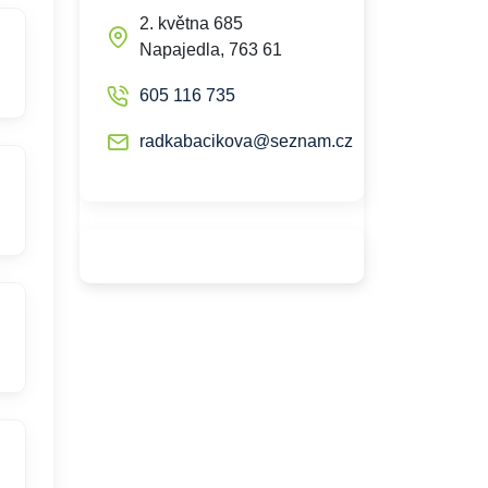
2. května 685
Napajedla, 763 61
605 116 735
radkabacikova@seznam.cz