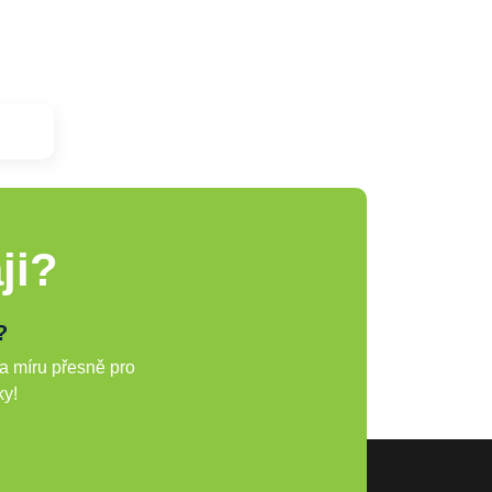
ji?
?
a míru přesně pro
ky!