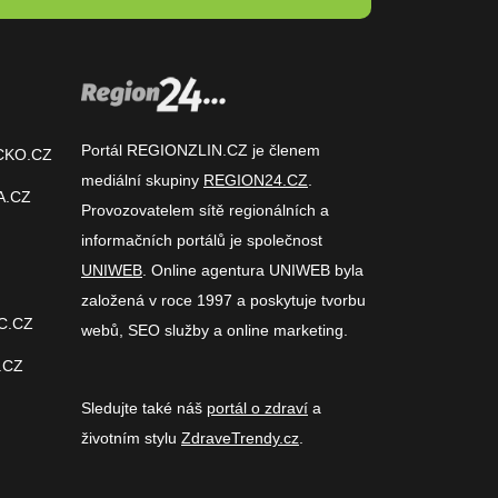
Portál REGIONZLIN.CZ je členem
CKO.CZ
mediální skupiny
REGION24.CZ
.
A.CZ
Provozovatelem sítě regionálních a
informačních portálů je společnost
UNIWEB
. Online agentura UNIWEB byla
založená v roce 1997 a poskytuje tvorbu
C.CZ
webů, SEO služby a online marketing.
.CZ
Sledujte také náš
portál o zdraví
a
životním stylu
ZdraveTrendy.cz
.