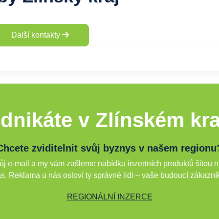
Další kontakty
dnikáte v Zlínském kra
Chcete zviditelnit svůj byznys v našem regionu
j e-mail a my vám zašleme nabídku inzertních produktů šitou n
s. Reklama u nás osloví ty správné lidi – vaše budoucí zákazní
REGIONÁLNÍ INZERCE