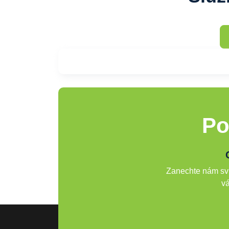
Po
Zanechte nám svů
vá