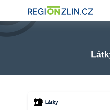
Látk
Látky