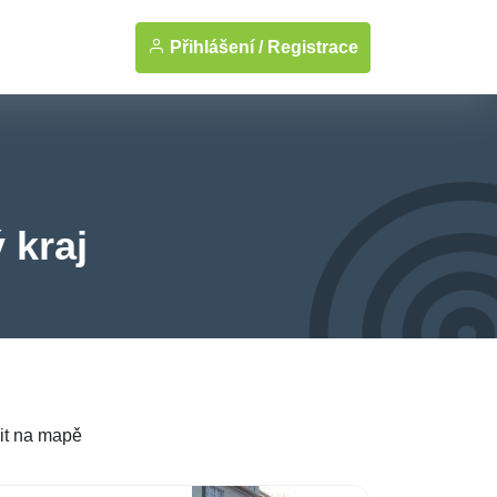
Přihlášení /
Registrace
 kraj
it na mapě