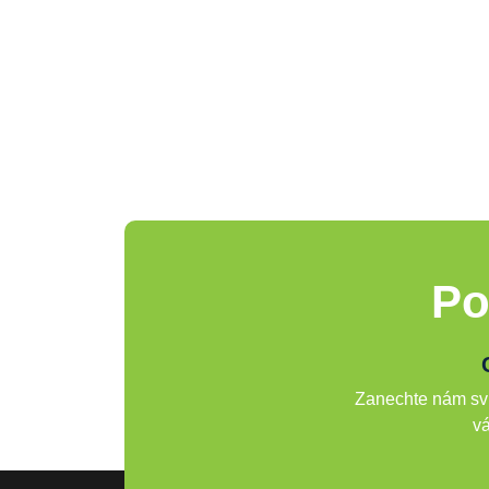
Po
Zanechte nám svů
vá