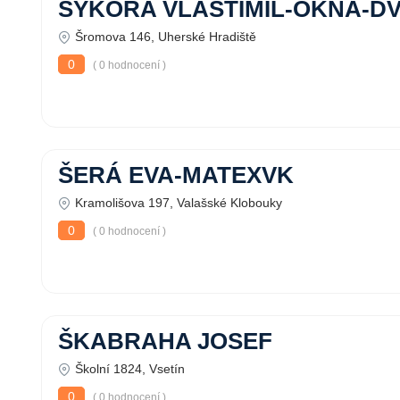
SÝKORA VLASTIMIL-OKNA-D
Šromova 146, Uherské Hradiště
0
( 0 hodnocení )
ŠERÁ EVA-MATEXVK
Kramolišova 197, Valašské Klobouky
0
( 0 hodnocení )
ŠKABRAHA JOSEF
Školní 1824, Vsetín
0
( 0 hodnocení )