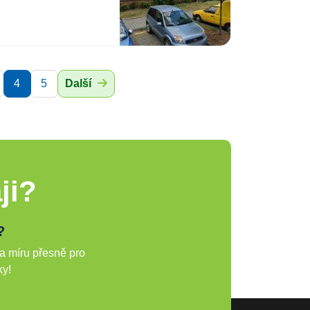
4
5
Další
ji?
?
a míru přesně pro
ky!