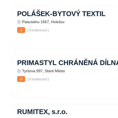
POLÁŠEK-BYTOVÝ TEXTIL
Palackého 1667, Holešov
0
( 0 hodnocení )
PRIMASTYL CHRÁNĚNÁ DÍLNA 
Tyršova 997, Staré Město
0
( 0 hodnocení )
RUMITEX, s.r.o.