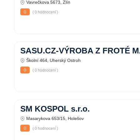
Vavrečkova 5673, Zlín
0
( 0 hodnocení )
SASU.CZ-VÝROBA Z FROTÉ M
Školní 464, Uherský Ostroh
0
( 0 hodnocení )
SM KOSPOL s.r.o.
Masarykova 653/15, Holešov
0
( 0 hodnocení )