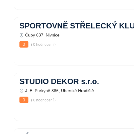
SPORTOVNĚ STŘELECKÝ KLU
Čupy 637, Nivnice
0
( 0 hodnocení )
STUDIO DEKOR s.r.o.
J. E. Purkyně 366, Uherské Hradiště
0
( 0 hodnocení )