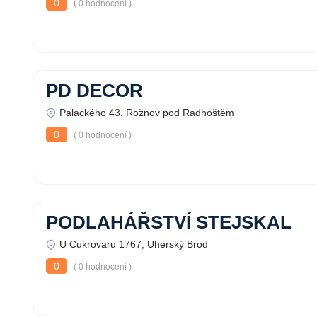
0
( 0 hodnocení )
PD DECOR
Palackého 43, Rožnov pod Radhoštěm
0
( 0 hodnocení )
PODLAHÁŘSTVÍ STEJSKAL
U Cukrovaru 1767, Uherský Brod
0
( 0 hodnocení )