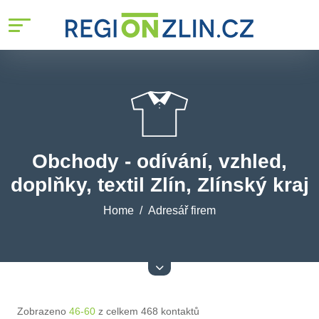
Obchody - odívání, vzhled,
doplňky, textil Zlín, Zlínský kraj
Home
Adresář firem
Zobrazeno
46-60
z celkem 468 kontaktů