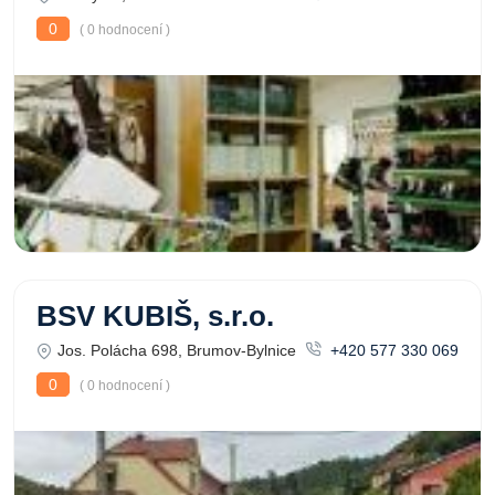
0
( 0 hodnocení )
BSV KUBIŠ, s.r.o.
Jos. Polácha 698, Brumov-Bylnice
+420 577 330 069
0
( 0 hodnocení )