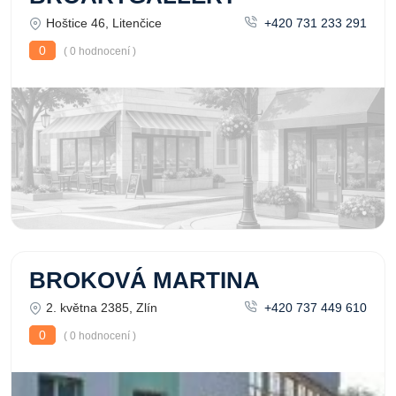
Hoštice 46, Litenčice
+420 731 233 291
0
( 0 hodnocení )
BROKOVÁ MARTINA
2. května 2385, Zlín
+420 737 449 610
0
( 0 hodnocení )