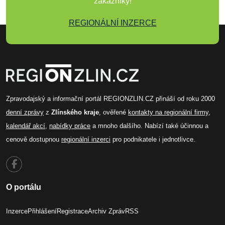
zákazníky!
REGIONÁLNÍ INZERCE
Zpravodajský a informační portál REGIONZLIN.CZ přináší od roku 2000
denní zprávy
z
Zlínského kraje
, ověřené
kontakty na regionální firmy
,
kalendář akcí
,
nabídky práce
a mnoho dalšího. Nabízí také účinnou a
cenově dostupnou
regionální inzerci
pro podnikatele i jednotlivce.
O portálu
Inzerce
Přihlášení
Registrace
Archiv Zpráv
RSS