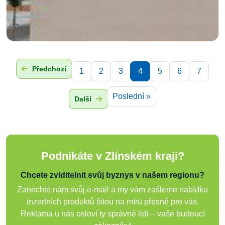
Předchozí
1
2
3
4
5
6
7
Poslední »
Další
Podnikáte v Zlínském kraji?
Chcete zviditelnit svůj byznys v našem regionu?
Zanechte nám svůj e-mail a my vám zašleme nabídku
inzertních produktů šitou na míru přesně pro vás.
Reklama u nás osloví ty správné lidi – vaše budoucí