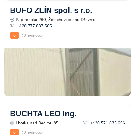
BUFO ZLÍN spol. s r.o.
Papírenská 260, Želechovice nad Dřevnicí
+420 777 887 505
0
( 0 hodnocení )
BUCHTA LEO Ing.
Lhotka nad Bečvou 85,
+420 571 635 696
0
( 0 hodnocení )