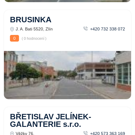
BRUSINKA
J. A. Bati 5520, Zlín
+420 732 338 072
0
( 0 hodnocení )
BŘETISLAV JELÍNEK-
GALANTERIE s.r.o.
Věžky 76,
+420 573 363 169