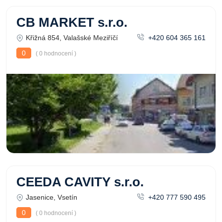
CB MARKET s.r.o.
Křižná 854, Valašské Meziříčí
+420 604 365 161
0
( 0 hodnocení )
CEEDA CAVITY s.r.o.
Jasenice, Vsetín
+420 777 590 495
0
( 0 hodnocení )