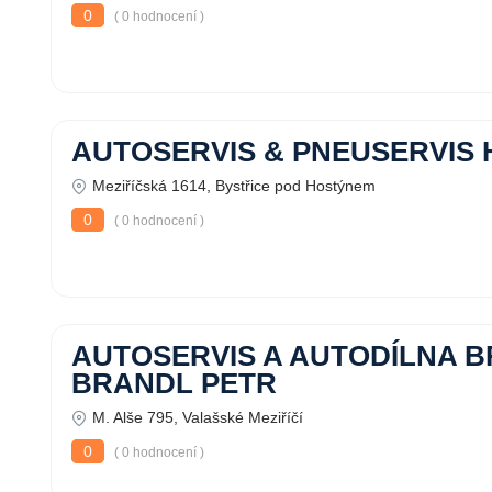
0
( 0 hodnocení )
AUTOSERVIS & PNEUSERVIS
Meziříčská 1614, Bystřice pod Hostýnem
0
( 0 hodnocení )
AUTOSERVIS A AUTODÍLNA B
BRANDL PETR
M. Alše 795, Valašské Meziříčí
0
( 0 hodnocení )