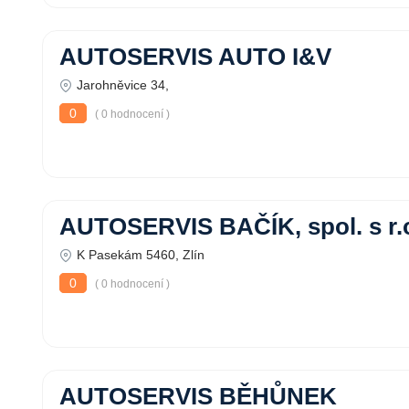
AUTOSERVIS AUTO I&V
Jarohněvice 34,
0
( 0 hodnocení )
AUTOSERVIS BAČÍK, spol. s r.
K Pasekám 5460, Zlín
0
( 0 hodnocení )
AUTOSERVIS BĚHŮNEK