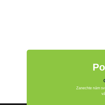
Po
Zanechte nám svů
vá