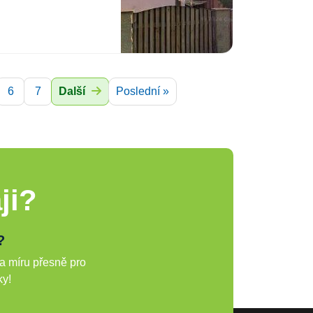
6
7
Další
Poslední »
ji?
?
a míru přesně pro
ky!