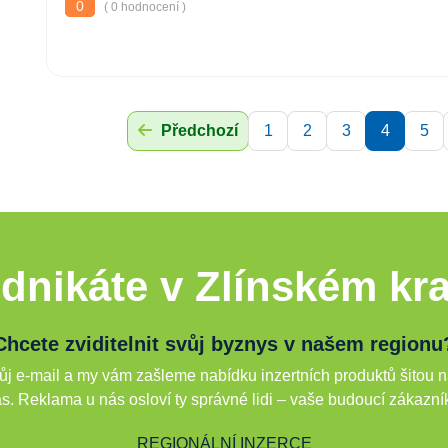
0
( 0 hodnocení )
Předchozí
1
2
3
4
5
dnikáte v Zlínském kra
Chcete zviditelnit svůj byznys v našem regionu
j e-mail a my vám zašleme nabídku inzertních produktů šitou n
s. Reklama u nás osloví ty správné lidi – vaše budoucí zákazní
REGIONÁLNÍ INZERCE