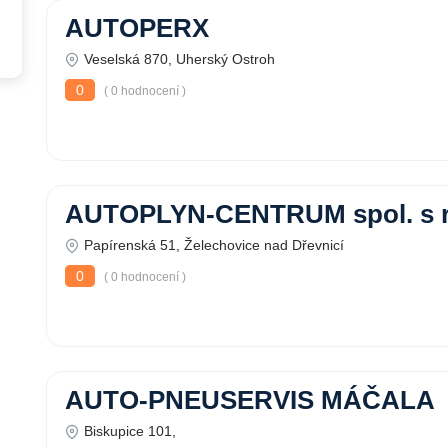
AUTOPERX
Veselská 870, Uherský Ostroh
0
( 0 hodnocení )
AUTOPLYN-CENTRUM spol. s r
Papírenská 51, Želechovice nad Dřevnicí
0
( 0 hodnocení )
AUTO-PNEUSERVIS MÁČALA
Biskupice 101,