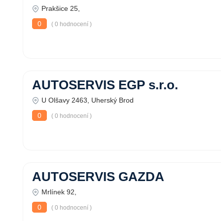
Prakšice 25,
0
( 0 hodnocení )
AUTOSERVIS EGP s.r.o.
U Olšavy 2463, Uherský Brod
0
( 0 hodnocení )
AUTOSERVIS GAZDA
Mrlínek 92,
0
( 0 hodnocení )