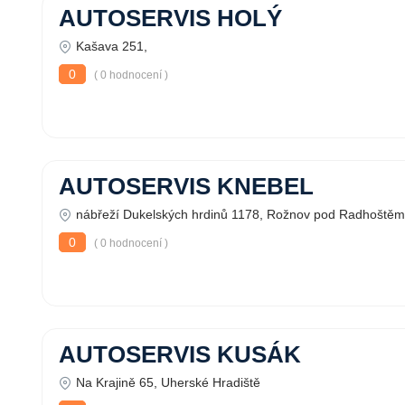
AUTOSERVIS HOLÝ
Kašava 251,
0
( 0 hodnocení )
AUTOSERVIS KNEBEL
nábřeží Dukelských hrdinů 1178, Rožnov pod Radhoštěm
0
( 0 hodnocení )
AUTOSERVIS KUSÁK
Na Krajině 65, Uherské Hradiště