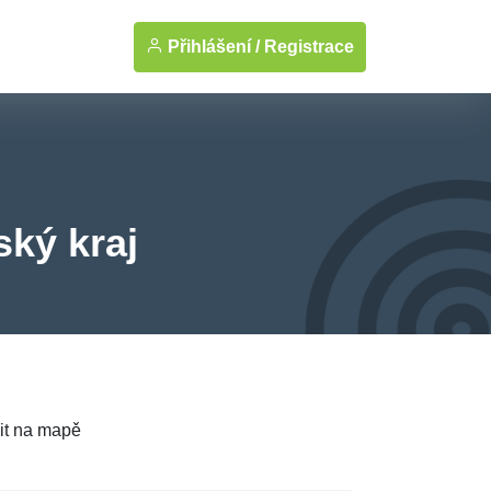
Přihlášení /
Registrace
ský kraj
it na mapě