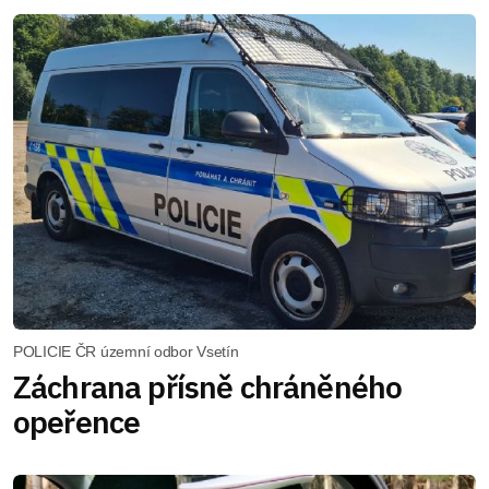
POLICIE ČR územní odbor Vsetín
Záchrana přísně chráněného
opeřence