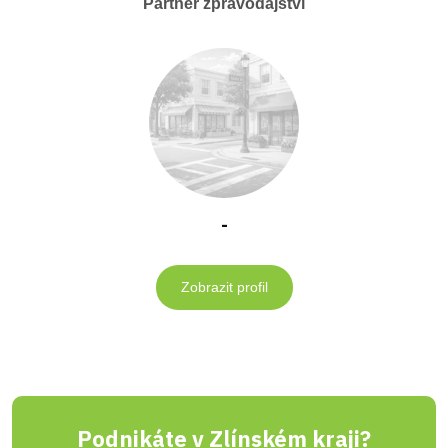
Partner zpravodajství
-
Zobrazit profil
Podnikáte v Zlínském kraji?