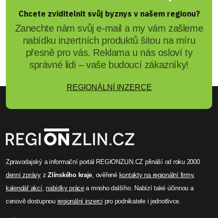
Chcete zviditelnit svůj byznys v našem regionu?
Zanechte nám svůj e-mail a my vám zašleme
nabídku inzertních produktů šitou na míru
přesně pro vás. Reklama u nás osloví ty
správné lidi – vaše budoucí zákazníky!
REGIONÁLNÍ INZERCE
Zpravodajský a informační portál REGIONZLIN.CZ přináší od roku 2000
denní zprávy
z
Zlínského kraje
, ověřené
kontakty na regionální firmy
,
kalendář akcí
,
nabídky práce
a mnoho dalšího. Nabízí také účinnou a
cenově dostupnou
regionální inzerci
pro podnikatele i jednotlivce.