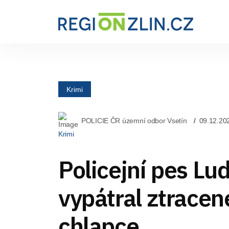
Krimi
POLICIE ČR územní odbor Vsetín
09.12.20
Krimi
Policejní pes Lu
vypátral ztrace
chlapce