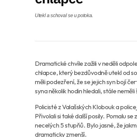
Utekl a schoval se u potoka.
Dramatické chvíle zažili v neděli odpo
chlapce, který bezdůvodně utekl od s
měli podezření, že se jejich syn bojí čert
syna několik hodin hledali, stále neměli š
Policisté z Valašských Klobouk a police
Přivolali si také další posily. Pomalu s
necelých 5 stupňů. Bylo jasné, že jakmi
dramaticky zmenší.