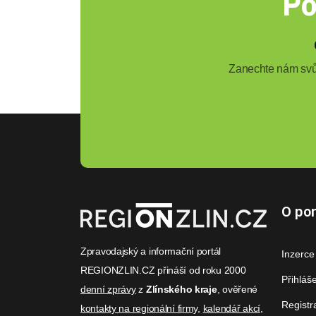
Po
Zanechte nám svůj
O por
Zpravodajský a informační portál
Inzerce
REGIONZLIN.CZ přináší od roku 2000
Přihláš
denní zprávy
z
Zlínského kraje
, ověřené
Registr
kontakty na regionální firmy
,
kalendář akcí
,