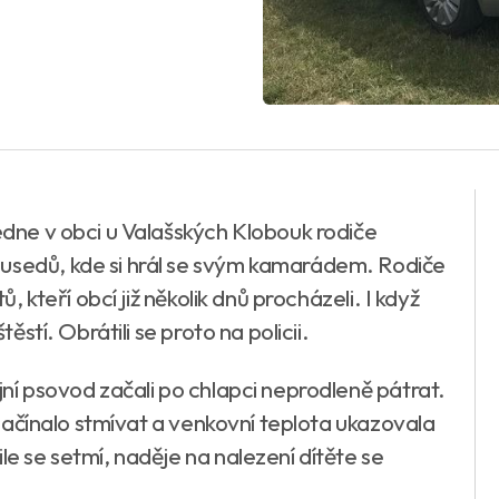
ledne v obci u Valašských Klobouk rodiče
ousedů, kde si hrál se svým kamarádem. Rodiče
ů, kteří obcí již několik dnů procházeli. I když
těstí. Obrátili se proto na policii.
jní psovod začali po chlapci neprodleně pátrat.
e začínalo stmívat a venkovní teplota ukazovala
le se setmí, naděje na nalezení dítěte se