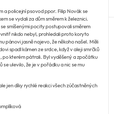
m a policejní psovod ppor. Filip Novák se
m se vydali za dům směrem k železnici.
 a se smíšenými pocity postupovali směrem
vnitř nikdo nebyl, prohledali proto koryto
ému pánovi jasně najevo, že někoho našel. Měli
dovi spadl kámen ze srdce, když v aleji smrčků
 po kterém pátrali. Byl vyděšený a zpočátku
ů se ulevilo, že je v pořádku a nic se mu
ale jen díky rychlé reakci všech zúčastněných
zumplíková