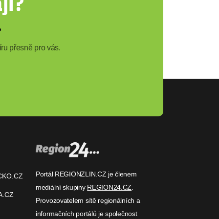
ji?
?
ru přesně pro vás.
Portál REGIONZLIN.CZ je členem
CKO.CZ
mediální skupiny
REGION24.CZ
.
A.CZ
Provozovatelem sítě regionálních a
informačních portálů je společnost