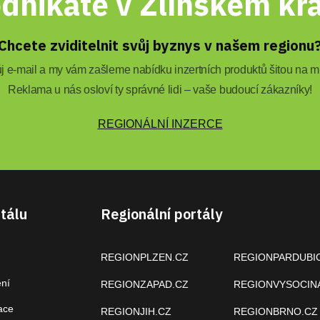
dnikáte v Zlínském kra
Chcete zviditelnit svůj byznys v našem regionu
 e-mail a my vám zašleme nabídku inzertních produktů šitou na mí
Reklama u nás osloví ty správné lidi – vaše budoucí zákazníky!
REGIONÁLNÍ INZERCE
tálu
Regionální portály
REGIONPLZEN.CZ
REGIONPARDUBI
ení
REGIONZAPAD.CZ
REGIONVYSOCIN
ace
REGIONJIH.CZ
REGIONBRNO.CZ