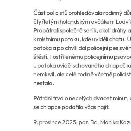
Část policistů prohledávala rodinný dů
čtyřletým holandským ovčákem Ludvíke
Propátrali společně seník, okolí dráhy
k místnímu potoku, kde uviděli chatu. U
potoka a po chvíli dal policejní pes sv
štěstí. I ostřílenému policejnímu psovo
u potoka uviděl schovaného chlapečka,
nemluvil, ale celé rodině včetně policist
nestalo.
Pátrání trvalo necelých dvacet minut, 
se chlapce podařilo včas najít.
9. prosince 2025; por. Bc. Monika Ko