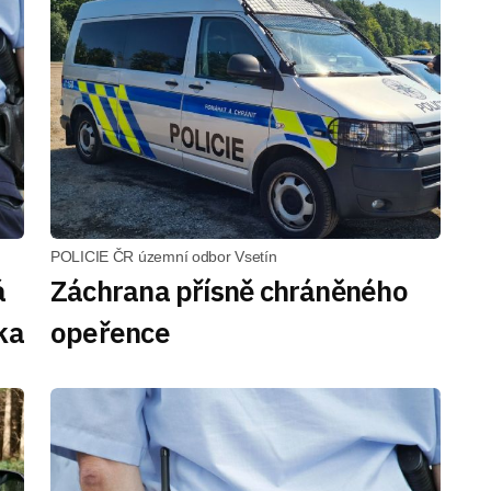
POLICIE ČR územní odbor Vsetín
á
Záchrana přísně chráněného
ka
opeřence