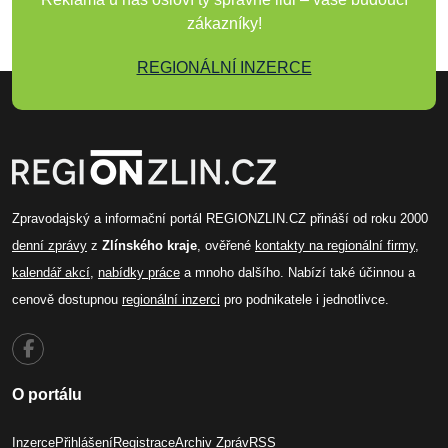
zákazníky!
REGIONÁLNÍ INZERCE
Zpravodajský a informační portál REGIONZLIN.CZ přináší od roku 2000
denní zprávy
z
Zlínského kraje
, ověřené
kontakty na regionální firmy
,
kalendář akcí
,
nabídky práce
a mnoho dalšího. Nabízí také účinnou a
cenově dostupnou
regionální inzerci
pro podnikatele i jednotlivce.
O portálu
Inzerce
Přihlášení
Registrace
Archiv Zpráv
RSS