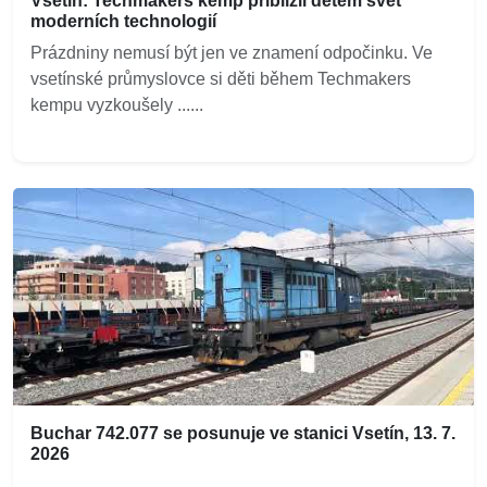
Vsetín: Techmakers kemp přiblížil dětem svět
moderních technologií
Prázdniny nemusí být jen ve znamení odpočinku. Ve
vsetínské průmyslovce si děti během Techmakers
kempu vyzkoušely ......
Buchar 742.077 se posunuje ve stanici Vsetín, 13. 7.
2026
...