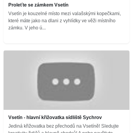
Proleťte se zámkem Vsetín
Vsetín je kouzelné místo mezi valašskými kopečkami,
které máte jako na dlani z vyhlídky ve věži místního
zámku. V jeho ú...
Vsetín - hlavní křižovatka sídliště Sychrov
Jediná křižovatka bez přechodů na Vsetíně! Sledujte