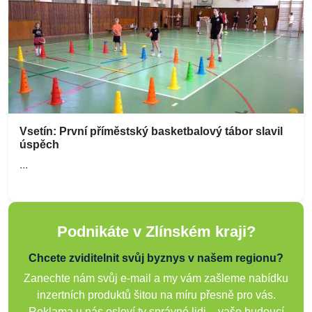
Vsetín: První příměstský basketbalový tábor slavil
úspěch
...
Podnikáte v Zlínském kraji?
Chcete zviditelnit svůj byznys v našem regionu?
Zanechte nám svůj e-mail a my vám zašleme nabídku
inzertních produktů šitou na míru přesně pro vás.
Reklama u nás osloví ty správné lidi – vaše budoucí