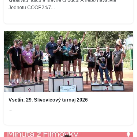
kreativitu řidičů a hlavně chodců! A nebo navštivte
Jednotu COOP24/7...
Vsetín: 29. Slivovicový turnaj 2026
...