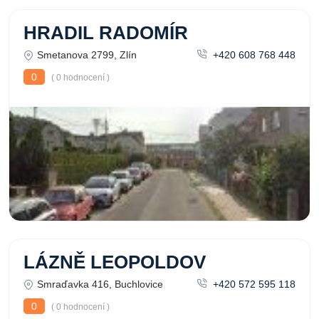
HRADIL RADOMÍR
Smetanova 2799, Zlín
+420 608 768 448
0
( 0 hodnocení )
LÁZNĚ LEOPOLDOV
Smraďavka 416, Buchlovice
+420 572 595 118
0
( 0 hodnocení )