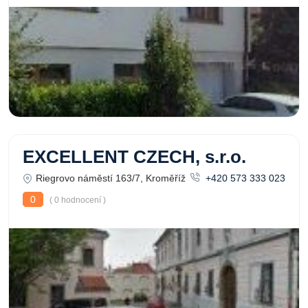
EXCELLENT CZECH, s.r.o.
Riegrovo náměstí 163/7, Kroměříž
+420 573 333 023
0
( 0 hodnocení )