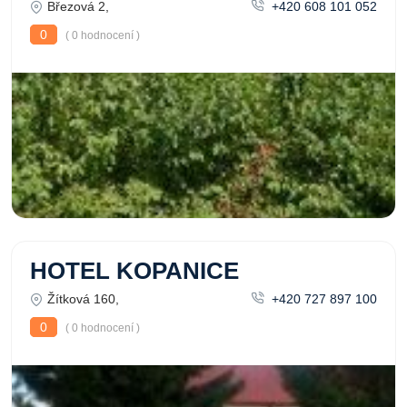
Březová 2,
+420 608 101 052
0
( 0 hodnocení )
HOTEL KOPANICE
Žítková 160,
+420 727 897 100
0
( 0 hodnocení )