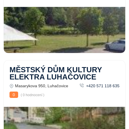
MĚSTSKÝ DŮM KULTURY
ELEKTRA LUHAČOVICE
Masarykova 950, Luhačovice
+420 571 118 635
0
( 0 hodnocení )