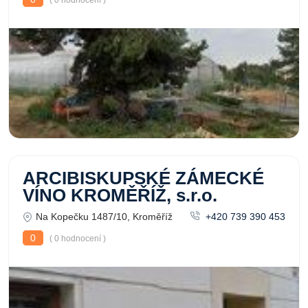
( 0 hodnocení )
ARCIBISKUPSKÉ ZÁMECKÉ
VÍNO KROMĚŘÍŽ, s.r.o.
Na Kopečku 1487/10, Kroměříž
+420 739 390 453
0
( 0 hodnocení )