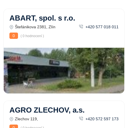
ABART, spol. s r.o.
Štefánikova 2381, Zlín
+420 577 018 011
0
( 0 hodnocení )
AGRO ZLECHOV, a.s.
Zlechov 119,
+420 572 597 173
0