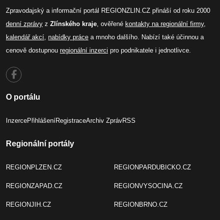
Zpravodajský a informační portál REGIONZLIN.CZ přináší od roku 2000
denní zprávy
z
Zlínského kraje
, ověřené
kontakty na regionální firmy
,
kalendář akcí
,
nabídky práce
a mnoho dalšího. Nabízí také účinnou a
cenově dostupnou
regionální inzerci
pro podnikatele i jednotlivce.
O portálu
Inzerce
Přihlášení
Registrace
Archiv Zpráv
RSS
Regionální portály
REGIONPLZEN.CZ
REGIONPARDUBICKO.CZ
REGIONZAPAD.CZ
REGIONVYSOCINA.CZ
REGIONJIH.CZ
REGIONBRNO.CZ