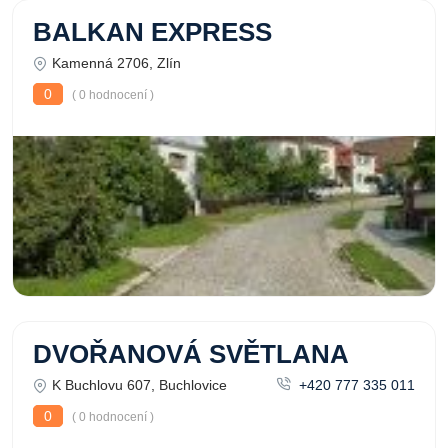
BALKAN EXPRESS
Kamenná 2706, Zlín
0
( 0 hodnocení )
DVOŘANOVÁ SVĚTLANA
K Buchlovu 607, Buchlovice
+420 777 335 011
0
( 0 hodnocení )