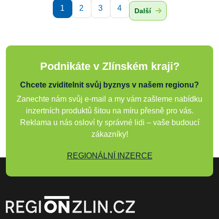
1
2
3
4
Další
Podnikáte v Zlínském kraji?
Chcete zviditelnit svůj byznys v našem regionu?
Zanechte nám svůj e-mail a my vám zašleme nabídku
inzertních produktů šitou na míru přesně pro vás.
Reklama u nás osloví ty správné lidi – vaše budoucí
zákazníky!
REGIONÁLNÍ INZERCE