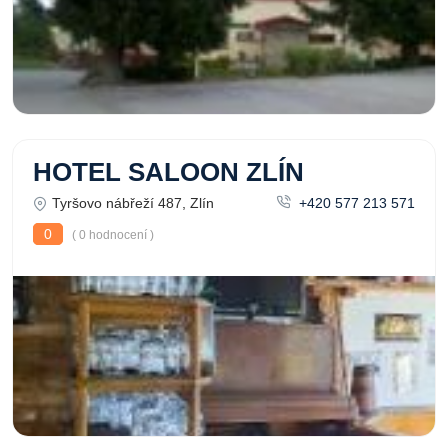
HOTEL SALOON ZLÍN
Tyršovo nábřeží 487, Zlín
+420 577 213 571
0
( 0 hodnocení )