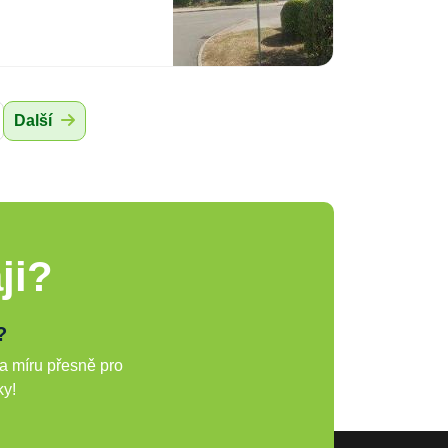
Další
ji?
?
a míru přesně pro
ky!