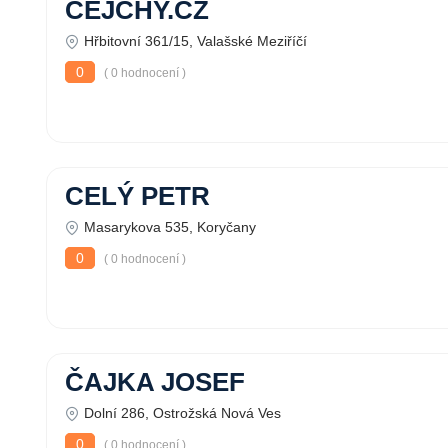
CEJCHY.CZ
Hřbitovní 361/15, Valašské Meziříčí
0
( 0 hodnocení )
CELÝ PETR
Masarykova 535, Koryčany
0
( 0 hodnocení )
ČAJKA JOSEF
Dolní 286, Ostrožská Nová Ves
0
( 0 hodnocení )