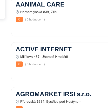
AANIMAL CARE
Hornomlýnská 839, Zlín
0
( 0 hodnocení )
ACTIVE INTERNET
Milíčova 467, Uherské Hradiště
0
( 0 hodnocení )
AGROMARKET IRSI s.r.o.
Přerovská 1634, Bystřice pod Hostýnem