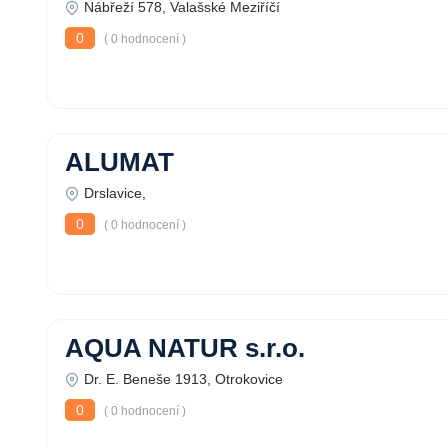
Nábřeží 578, Valašské Meziříčí
0
( 0 hodnocení )
ALUMAT
Drslavice,
0
( 0 hodnocení )
AQUA NATUR s.r.o.
Dr. E. Beneše 1913, Otrokovice
0
( 0 hodnocení )