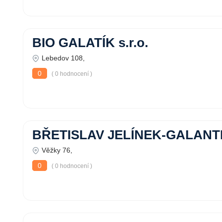
BIO GALATÍK s.r.o.
Lebedov 108,
0
( 0 hodnocení )
BŘETISLAV JELÍNEK-GALANTER
Věžky 76,
0
( 0 hodnocení )