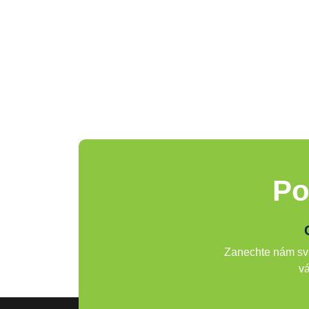
Po
Zanechte nám svů
vá