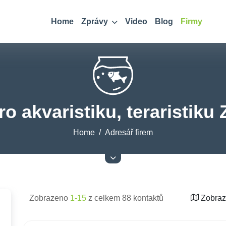
Home
Zprávy
Video
Blog
Firmy
o akvaristiku, teraristiku Z
Home
Adresář firem
Zobrazeno
1-15
z celkem 88 kontaktů
Zobraz