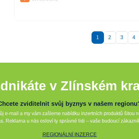
1
2
3
4
dnikáte v Zlínském kra
Chcete zviditelnit svůj byznys v našem regionu
j e-mail a my vám zašleme nabídku inzertních produktů šitou n
s. Reklama u nás osloví ty správné lidi – vaše budoucí zákazní
REGIONÁLNÍ INZERCE