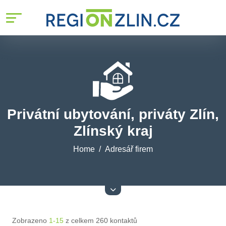
Privátní ubytování, priváty Zlín,
Zlínský kraj
Home
Adresář firem
Zobrazeno
1-15
z celkem 260 kontaktů