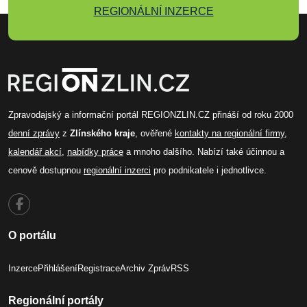
REGIONÁLNÍ INZERCE
Zpravodajský a informační portál REGIONZLIN.CZ přináší od roku 2000
denní zprávy
z
Zlínského kraje
, ověřené
kontakty na regionální firmy
,
kalendář akcí
,
nabídky práce
a mnoho dalšího. Nabízí také účinnou a
cenově dostupnou
regionální inzerci
pro podnikatele i jednotlivce.
O portálu
Inzerce
Přihlášení
Registrace
Archiv Zpráv
RSS
Regionální portály