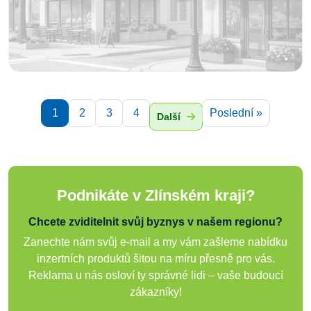
1
2
3
4
Poslední »
Další
Podnikáte v Zlínském kraji?
Chcete zviditelnit svůj byznys v našem regionu?
Zanechte nám svůj e-mail a my vám zašleme nabídku
inzertních produktů šitou na míru přesně pro vás.
Reklama u nás osloví ty správné lidi – vaše budoucí
zákazníky!