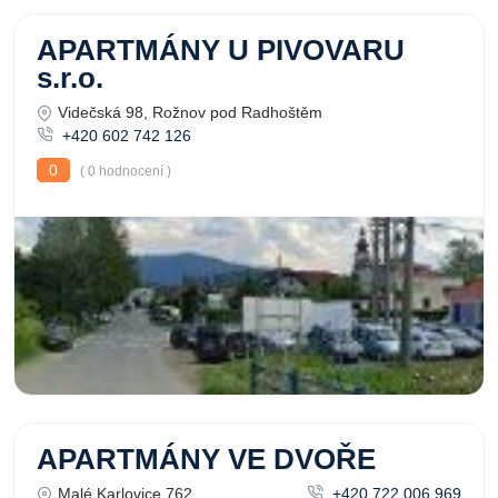
APARTMÁNY U PIVOVARU
s.r.o.
Videčská 98, Rožnov pod Radhoštěm
+420 602 742 126
0
( 0 hodnocení )
APARTMÁNY VE DVOŘE
Malé Karlovice 762,
+420 722 006 969