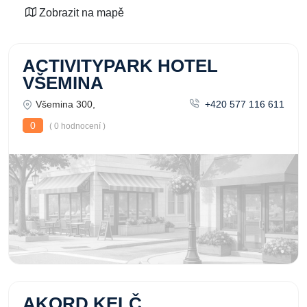
Zobrazit na mapě
ACTIVITYPARK HOTEL
VŠEMINA
Všemina 300,
+420 577 116 611
0
( 0 hodnocení )
AKORD KELČ