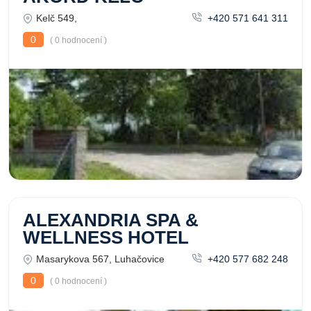
Kelč 549,
+420 571 641 311
0
( 0 hodnocení )
ALEXANDRIA SPA &
WELLNESS HOTEL
Masarykova 567, Luhačovice
+420 577 682 248
0
( 0 hodnocení )