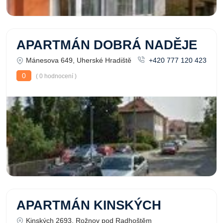
APARTMÁN DOBRÁ NADĚJE
Mánesova 649, Uherské Hradiště
+420 777 120 423
0
( 0 hodnocení )
APARTMÁN KINSKÝCH
Kinských 2693, Rožnov pod Radhoštěm