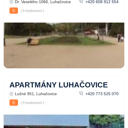
Dr. Veselého 1066, Luhačovice
+420 608 912 554
0
( 0 hodnocení )
APARTMÁNY LUHAČOVICE
Lužné 951, Luhačovice
+420 773 525 070
0
( 0 hodnocení )