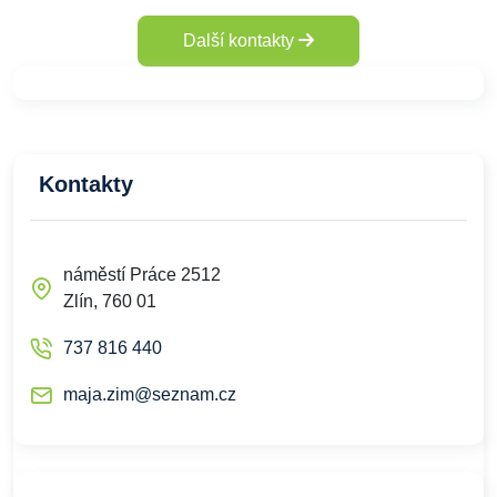
Další kontakty
Kontakty
náměstí Práce 2512
Zlín, 760 01
737 816 440
maja.zim@seznam.cz