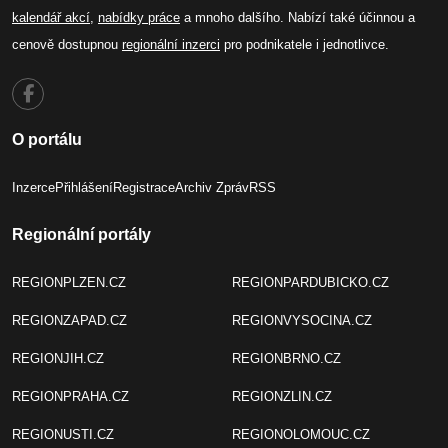
kalendář akcí
,
nabídky práce
a mnoho dalšího. Nabízí také účinnou a
cenově dostupnou
regionální inzerci
pro podnikatele i jednotlivce.
O portálu
Inzerce
Přihlášení
Registrace
Archiv Zpráv
RSS
Regionální portály
REGIONPLZEN.CZ
REGIONPARDUBICKO.CZ
REGIONZAPAD.CZ
REGIONVYSOCINA.CZ
REGIONJIH.CZ
REGIONBRNO.CZ
REGIONPRAHA.CZ
REGIONZLIN.CZ
REGIONUSTI.CZ
REGIONOLOMOUC.CZ