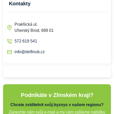
Kontakty
Prakšická ul.
Uherský Brod, 688 01
572 619 541
info@delfinub.cz
Podnikáte v Zlínském kraji?
Chcete zviditelnit svůj byznys v našem regionu?
Zanechte nám svůj e-mail a my vám zašleme nabídku