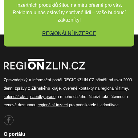
inzertních produktů šitou na míru přesně pro vás.
Reklama u nás osloví ty správné lidi – vaše budoucí
zákazníky!
REGIONÁLNÍ INZERCE
Zpravodajský a informační portál REGIONZLIN.CZ přináší od roku 2000
denní zprávy
z
Zlínského kraje
, ověřené
kontakty na regionální firmy
,
kalendář akcí
,
nabídky práce
a mnoho dalšího. Nabízí také účinnou a
cenově dostupnou
regionální inzerci
pro podnikatele i jednotlivce.
O portálu