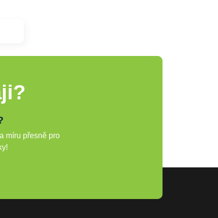
ji?
?
a míru přesně pro
ky!