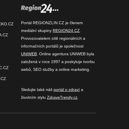
Portál REGIONZLIN.CZ je členem
CKO.CZ
mediální skupiny
REGION24.CZ
.
A.CZ
Provozovatelem sítě regionálních a
informačních portálů je společnost
UNIWEB
. Online agentura UNIWEB byla
založená v roce 1997 a poskytuje tvorbu
C.CZ
webů, SEO služby a online marketing.
.CZ
Sledujte také náš
portál o zdraví
a
životním stylu
ZdraveTrendy.cz
.