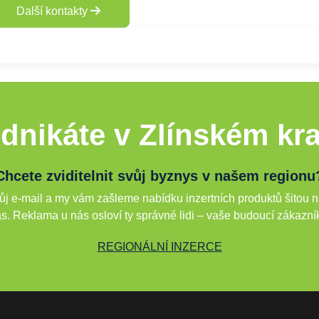
Další kontakty
dnikáte v Zlínském kra
Chcete zviditelnit svůj byznys v našem regionu
j e-mail a my vám zašleme nabídku inzertních produktů šitou n
s. Reklama u nás osloví ty správné lidi – vaše budoucí zákazní
REGIONÁLNÍ INZERCE