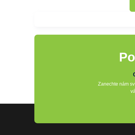
Po
Zanechte nám svů
vá