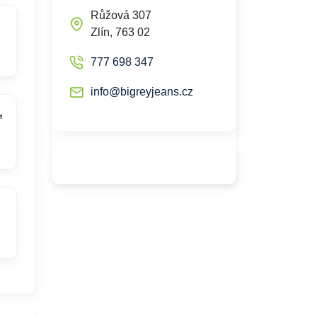
Růžová 307
Zlín, 763 02
777 698 347
info@bigreyjeans.cz
,