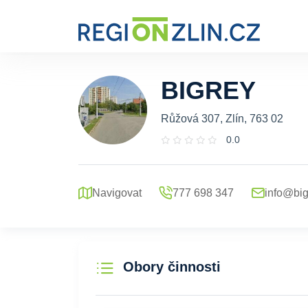
BIGREY
Růžová 307, Zlín, 763 02
0.0
Navigovat
777 698 347
info@big
Obory činnosti