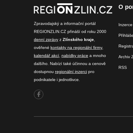
O po
Zpravodajský a informační portál
Inzerce
REGIONZLIN.CZ přináší od roku 2000
Přihláš
denní zprávy
z
Zlínského kraje
,
Registr
ověřené
kontakty na regionální firmy
,
kalendář akcí
,
nabídky práce
a mnoho
Archiv 
dalšího. Nabízí také účinnou a cenově
RSS
dostupnou
regionální inzerci
pro
podnikatele i jednotlivce.