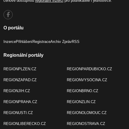
cenově dostupnou
regionální inzerci
pro podnikatele i jednotlivce.
O portálu
Inzerce
Přihlášení
Registrace
Archiv Zpráv
RSS
Regionální portály
REGIONPLZEN.CZ
REGIONPARDUBICKO.CZ
REGIONZAPAD.CZ
REGIONVYSOCINA.CZ
REGIONJIH.CZ
REGIONBRNO.CZ
REGIONPRAHA.CZ
REGIONZLIN.CZ
REGIONUSTI.CZ
REGIONOLOMOUC.CZ
REGIONLIBERECKO.CZ
REGIONOSTRAVA.CZ