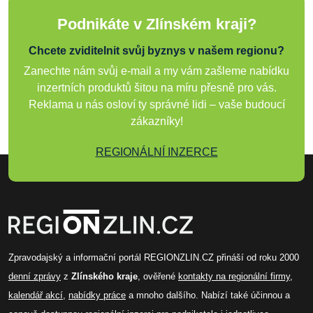
Podnikáte v Zlínském kraji?
Chcete zviditelnit svůj byznys v našem regionu?
Zanechte nám svůj e-mail a my vám zašleme nabídku
inzertních produktů šitou na míru přesně pro vás.
Reklama u nás osloví ty správné lidi – vaše budoucí
zákazníky!
REGIONÁLNÍ INZERCE
Zpravodajský a informační portál REGIONZLIN.CZ přináší od roku 2000
denní zprávy
z
Zlínského kraje
, ověřené
kontakty na regionální firmy
,
kalendář akcí
,
nabídky práce
a mnoho dalšího. Nabízí také účinnou a