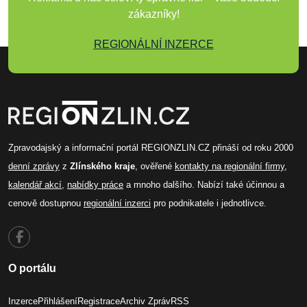
zákazníky!
REGIONÁLNÍ INZERCE
Zpravodajský a informační portál REGIONZLIN.CZ přináší od roku 2000
denní zprávy
z
Zlínského kraje
, ověřené
kontakty na regionální firmy
,
kalendář akcí
,
nabídky práce
a mnoho dalšího. Nabízí také účinnou a
cenově dostupnou
regionální inzerci
pro podnikatele i jednotlivce.
O portálu
Inzerce
Přihlášení
Registrace
Archiv Zpráv
RSS