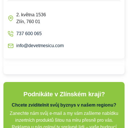
2. května 1536
Zlín, 760 01
737 600 065
info@devetmesicu.com
Podnikáte v Zlínském kraji?
Chcete zviditelnit svůj byznys v našem regionu?
Zanechte nám svůj e-mail a my vám zašleme nabídku
inzertních produktů šitou na míru přesně pro vás.
Reklama u nás osloví ty správné lidi – vaše budoucí