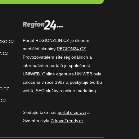
Portál REGIONZLIN.CZ je členem
CKO.CZ
mediální skupiny
REGION24.CZ
.
A.CZ
Provozovatelem sítě regionálních a
informačních portálů je společnost
UNIWEB
. Online agentura UNIWEB byla
založená v roce 1997 a poskytuje tvorbu
C.CZ
webů, SEO služby a online marketing.
.CZ
Sledujte také náš
portál o zdraví
a
životním stylu
ZdraveTrendy.cz
.