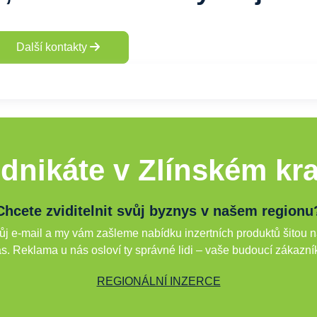
Další kontakty
dnikáte v Zlínském kra
Chcete zviditelnit svůj byznys v našem regionu
j e-mail a my vám zašleme nabídku inzertních produktů šitou n
s. Reklama u nás osloví ty správné lidi – vaše budoucí zákazní
REGIONÁLNÍ INZERCE