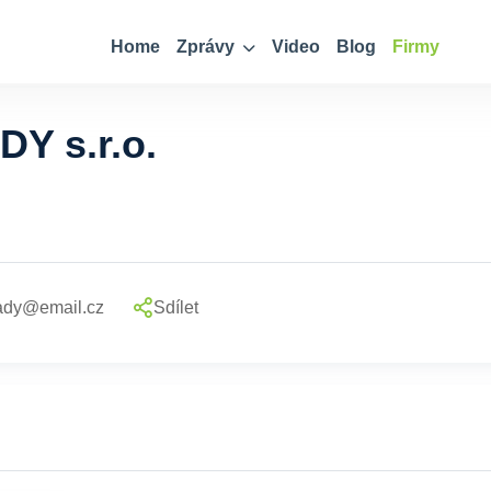
Home
Zprávy
Video
Blog
Firmy
Y s.r.o.
ady@email.cz
Sdílet