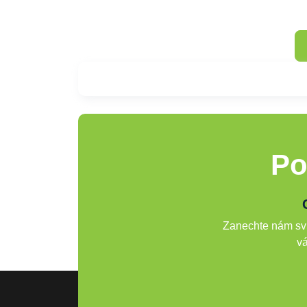
Po
Zanechte nám svů
vá