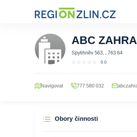
ABC ZAHRAD
Spytihněv 563, , 763 64
0.0
Navigovat
777 580 032
abczahr
Obory činnosti