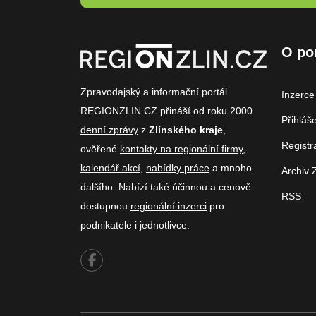
O po
Zpravodajský a informační portál
Inzerce
REGIONZLIN.CZ přináší od roku 2000
Přihláš
denní zprávy
z
Zlínského kraje
,
Registr
ověřené
kontakty na regionální firmy
,
kalendář akcí
,
nabídky práce
a mnoho
Archiv 
dalšího. Nabízí také účinnou a cenově
RSS
dostupnou
regionální inzerci
pro
podnikatele i jednotlivce.