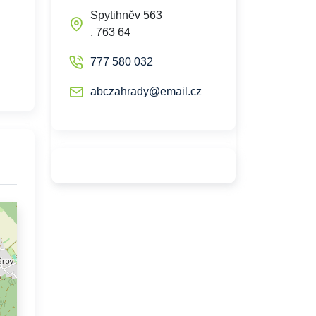
Spytihněv 563
, 763 64
777 580 032
abczahrady@email.cz