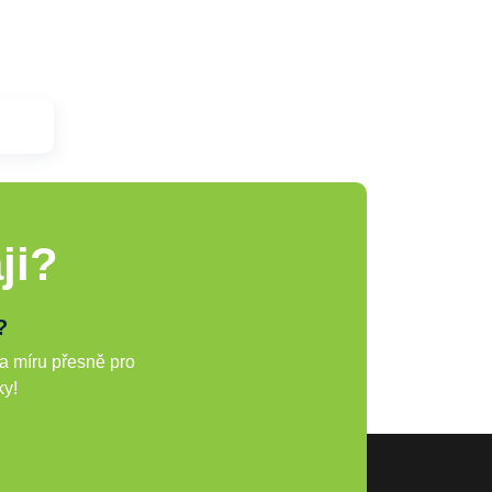
ji?
?
a míru přesně pro
ky!