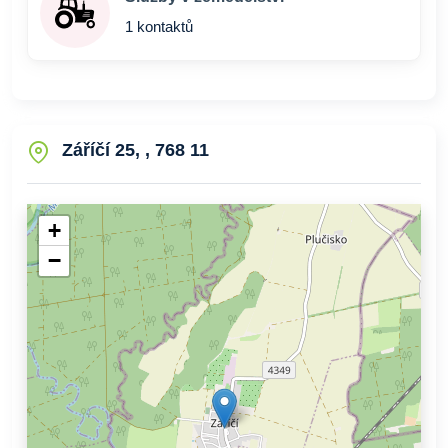
1 kontaktů
Záříčí 25, , 768 11
+
−