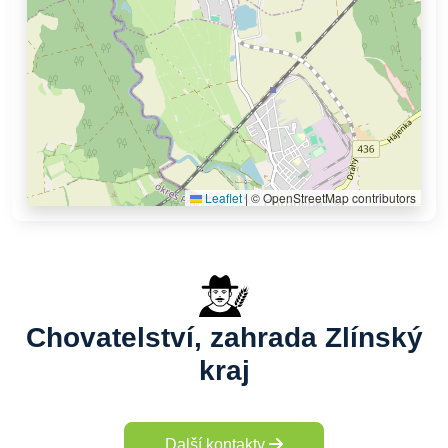
Leaflet
|
© OpenStreetMap contributors
Chovatelství, zahrada Zlínský
kraj
Další kontakty