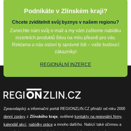
Podnikáte v Zlínském kraji?
Chcete zviditelnit svůj byznys v našem regionu?
Zanechte nám svůj e-mail a my vám zašleme nabídku
inzertních produktů šitou na míru přesně pro vás.
Reklama u nás osloví ty správné lidi – vaše budoucí
zákazníky!
REGIONÁLNÍ INZERCE
Zpravodajský a informační portál REGIONZLIN.CZ přináší od roku 2000
denní zprávy
z
Zlínského kraje
, ověřené
kontakty na regionální firmy
,
kalendář akcí
,
nabídky práce
a mnoho dalšího. Nabízí také účinnou a