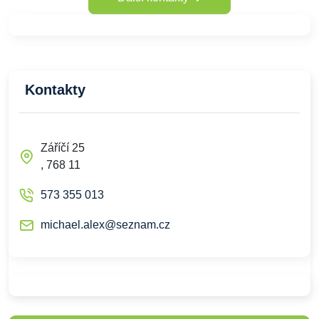
Kontakty
Záříčí 25
, 768 11
573 355 013
michael.alex@seznam.cz