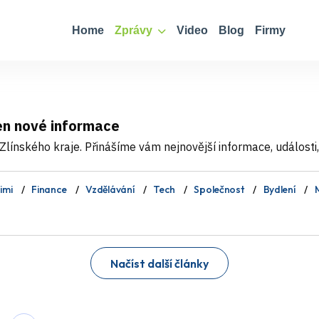
Home
Zprávy
Video
Blog
Firmy
den nové informace
línského kraje. Přinášíme vám nejnovější informace, události,
imi
Finance
Vzdělávání
Tech
Společnost
Bydlení
M
Načíst další články