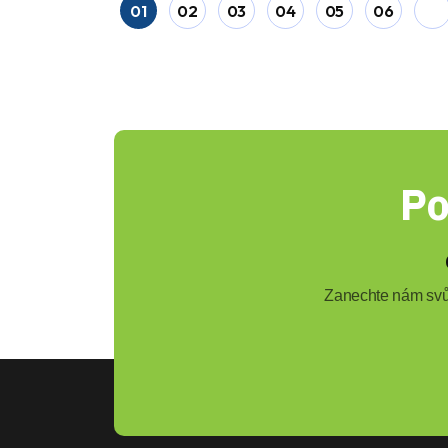
01
02
03
04
05
06
Po
Zanechte nám svůj