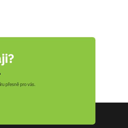
ji?
?
ru přesně pro vás.