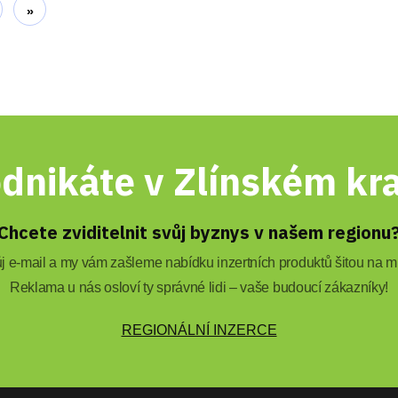
»
dnikáte v Zlínském kra
Chcete zviditelnit svůj byznys v našem regionu
 e-mail a my vám zašleme nabídku inzertních produktů šitou na mí
Reklama u nás osloví ty správné lidi – vaše budoucí zákazníky!
REGIONÁLNÍ INZERCE