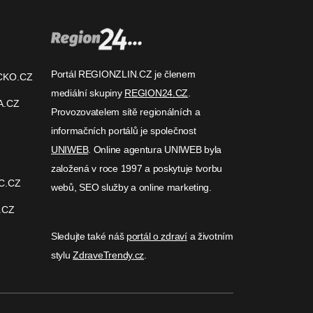
Portál REGIONZLIN.CZ je členem
CKO.CZ
mediální skupiny
REGION24.CZ
.
A.CZ
Provozovatelem sítě regionálních a
informačních portálů je společnost
UNIWEB
. Online agentura UNIWEB byla
založená v roce 1997 a poskytuje tvorbu
C.CZ
webů, SEO služby a online marketing.
.CZ
Sledujte také náš
portál o zdraví
a životním
stylu
ZdraveTrendy.cz
.