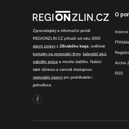
O por
Zpravodajský a informační portál
Inzerce
REGIONZLIN.CZ přináší od roku 2000
Přihláš
denní zprávy
z
Zlínského kraje
, ověřené
Registr
kontakty na regionální firmy
,
kalendář akcí
,
nabídky práce
a mnoho dalšího. Nabízí
Archiv 
také účinnou a cenově dostupnou
RSS
regionální inzerci
pro podnikatele i
jednotlivce.